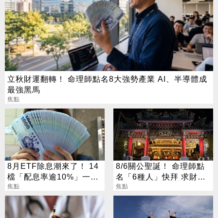
立秋財運翻轉！ 命理師點名8大強勢產業 AI、半導體成
最強黑馬
焦點
8月ETF除息潮來了！ 14
8/6關公聖誕！ 命理師點
檔「配息率逾10%」一次
名「6種人」快拜 求財求
看
焦點
職保平安
焦點