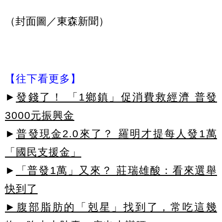
（封面圖／東森新聞）
【往下看更多】
►
發錢了！ 「1鄉鎮」促消費救經濟 普發
3000元振興金
►
普發現金2.0來了？ 羅明才提每人發1萬
「國民支援金」
►
「普發1萬」又來？ 莊瑞雄酸：看來選舉
快到了
►腹部脂肪的「剋星」找到了，常吃這幾