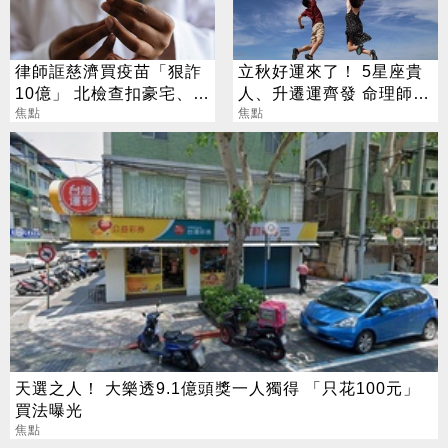
律師誆慈濟買疫苗「狠詐
立秋好運來了！ 5星座貴
10億」 北檢查扣豪宅、搜
人、升遷運齊發 命理師：
出158公斤黃金
焦點
把握黃金轉運期
焦點
天選之人！ 大樂透9.1億頭獎一人獨得 「只花100元」
買法曝光
焦點