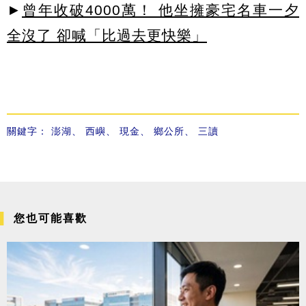
►
曾年收破4000萬！ 他坐擁豪宅名車一夕
全沒了 卻喊「比過去更快樂」
關鍵字：
澎湖
、
西嶼
、
現金
、
鄉公所
、
三讀
您也可能喜歡