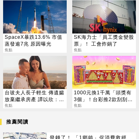
SpaceX暴跌13.6% 市值
SK海力士「員工獎金變股
蒸發逾7兆 原因曝光
票」！ 工會炸鍋了
焦點
焦點
台玻夫人長子輕生 傳遺孀
1000元換1千萬「頭獎有
放棄繼承房產 譚以欣：不
3個」！台彩推2款刮刮樂
實內容二次傷害
焦點
總獎金逾33億
焦點
推薦閱讀
發錢了！ 「1鄉鎮」促消費救經