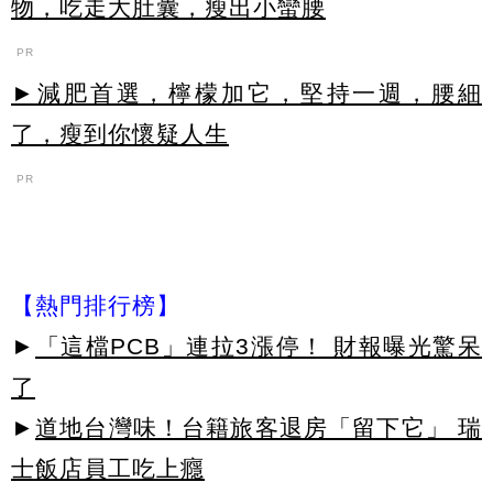
物，吃走大肚囊，瘦出小蠻腰
PR
►減肥首選，檸檬加它，堅持一週，腰細
了，瘦到你懷疑人生
PR
【熱門排行榜】
►
「這檔PCB」連拉3漲停！ 財報曝光驚呆
了
►
道地台灣味！台籍旅客退房「留下它」 瑞
士飯店員工吃上癮