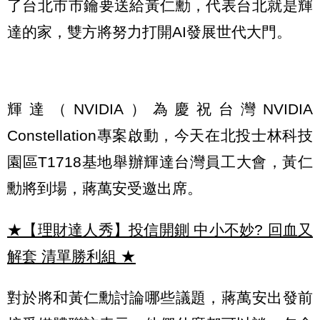
了台北市市鑰要送給黃仁勳，代表台北就是輝
達的家，雙方將努力打開AI發展世代大門。
輝達（NVIDIA）為慶祝台灣NVIDIA
Constellation專案啟動，今天在北投士林科技
園區T1718基地舉辦輝達台灣員工大會，黃仁
勳將到場，蔣萬安受邀出席。
★【理財達人秀】投信開鍘 中小不妙? 回血又
解套 清單勝利組
★
對於將和黃仁勳討論哪些議題，蔣萬安出發前