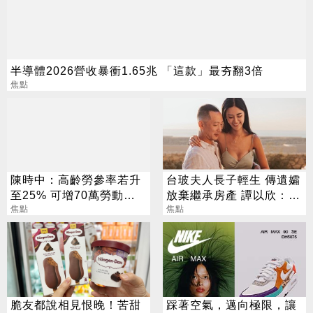
半導體2026營收暴衝1.65兆 「這款」最夯翻3倍
焦點
陳時中：高齡勞參率若升
台玻夫人長子輕生 傳遺孀
至25% 可增70萬勞動人
放棄繼承房產 譚以欣：不
口
焦點
實內容二次傷害
焦點
脆友都說相見恨晚！苦甜
踩著空氣，邁向極限，讓