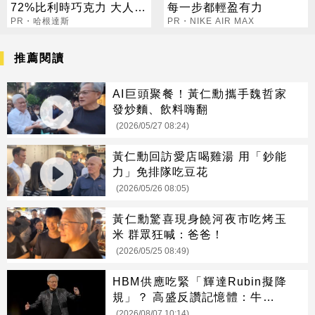
72%比利時巧克力 大人味
每一步都輕盈有力
爆紅！
PR・哈根達斯
PR・NIKE AIR MAX
推薦閱讀
AI巨頭聚餐！黃仁勳攜手魏哲家
發炒麵、飲料嗨翻
(2026/05/27 08:24)
黃仁勳回訪愛店喝雞湯 用「鈔能
力」免排隊吃豆花
(2026/05/26 08:05)
黃仁勳驚喜現身饒河夜市吃烤玉
米 群眾狂喊：爸爸！
(2026/05/25 08:49)
HBM供應吃緊「輝達Rubin擬降
規」？ 高盛反讚記憶體：牛市才
開始
(2026/08/07 10:14)