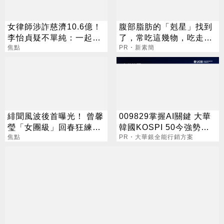
女律師涉詐慈濟10.6億！
腹部脂肪的「剋星」找到
李怡貞疑不單純：一起洗
了，常吃這幾物，吃走大
錢？
焦點
肚囊，瘦出小蠻腰
PR・新素簡
緋聞風波後首曝光！ 曾馨
009829掌握AI關鍵 大華
瑩「女團級」回春狂練舞
韓國KOSPI 50今強勢開
郭董獨自公園散步
焦點
募
PR・大華銀全能行銷方案