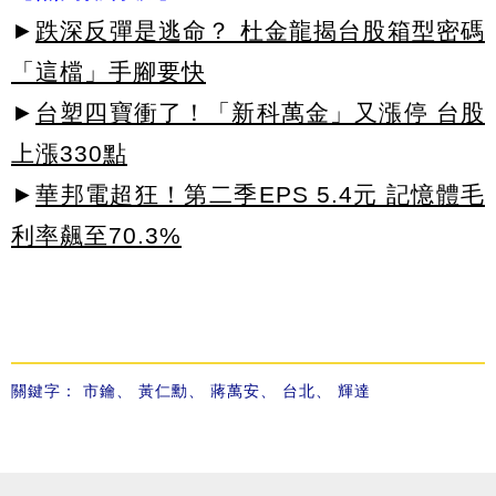
►
跌深反彈是逃命？ 杜金龍揭台股箱型密碼
「這檔」手腳要快
►
台塑四寶衝了！「新科萬金」又漲停 台股
上漲330點
►
華邦電超狂！第二季EPS 5.4元 記憶體毛
利率飆至70.3%
關鍵字：
市鑰
、
黃仁勳
、
蔣萬安
、
台北
、
輝達