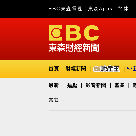
EBC東森電視
｜
東森Apps
｜
简体
首頁
財經新聞
57
最新
焦點
影音新聞
產業
其它