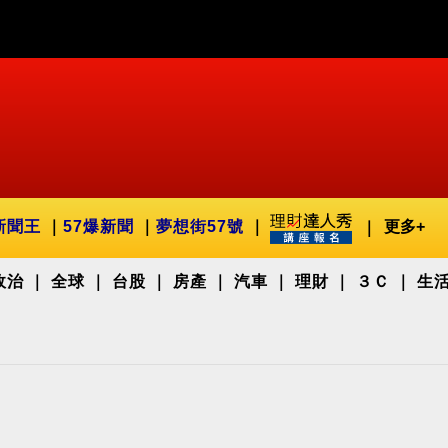
新聞王
57爆新聞
夢想街57號
更多+
政治
全球
台股
房產
汽車
理財
３Ｃ
生