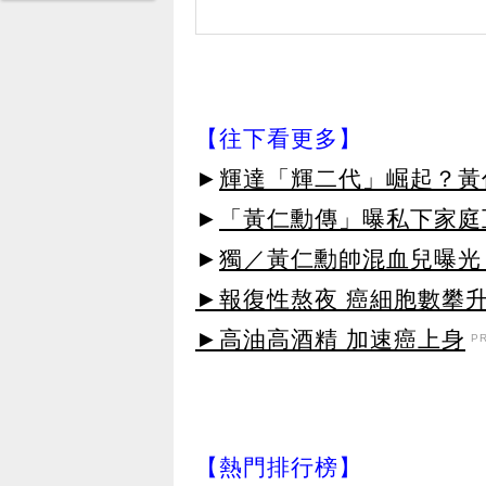
【往下看更多】
►
輝達「輝二代」崛起？黃
►
「黃仁勳傳」曝私下家庭
►
獨／黃仁勳帥混血兒曝光
►報復性熬夜 癌細胞數攀
►高油高酒精 加速癌上身
P
【熱門排行榜】