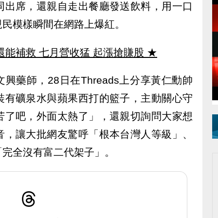
同出席，還親自走出餐廳發送飲料，用一口
親民模樣瞬間在網路上爆紅。
還能補救 七月營收猛 起漲搶賺股
★
興藥師，28日在Threads上分享黃仁勳帥
裝有礦泉水與蘋果西打的籃子，主動關心守
苦了吧，外面太熱了」，還親切詢問大家想
音，讓大批網友驚呼「根本台灣人等級」、
「完全沒有富二代架子」。