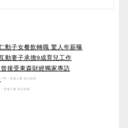
仁勳子女餐飲轉職 驚人年薪曝
互動妻子承擔9成育兒工作
 曾接受東森財經獨家專訪
升
PR・安達人壽 安心抗癌
R・安達人壽 安心抗癌