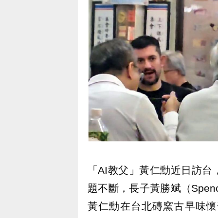
「AI教父」黃仁勳近日訪
題不斷，長子黃勝斌（Spenc
黃仁勳在台北磚窯古早味懷