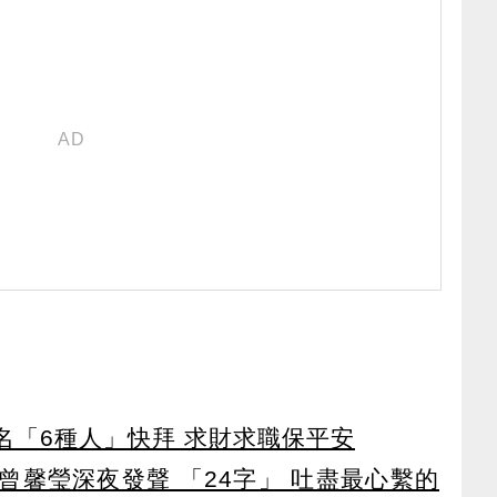
點名「6種人」快拜 求財求職保平安
曾馨瑩深夜發聲 「24字」 吐盡最心繫的