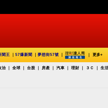
新聞王
57爆新聞
夢想街57號
更多+
政治
全球
台股
房產
汽車
理財
３Ｃ
生