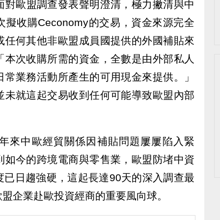
面對歐盟調查發表聲明澄清，極力撇清與中
擬收購Ceconomy的交易，資金來源完全
或任何其他非歐盟成員國提供的外國補貼來
「本次收購所需的資金，全數是由外部私人
日常業務活動所產生的可用現金來提供。」
並未就這起交易收到任何可能導致歐盟內部
年來中歐經貿關係因補貼問題屢屢陷入緊
到如今的跨境電商與零售業，歐盟防堵中資
度已日趨強硬，這起長達90天的深入調查最
歐盟企業赴歐投資經商的重要風向球。