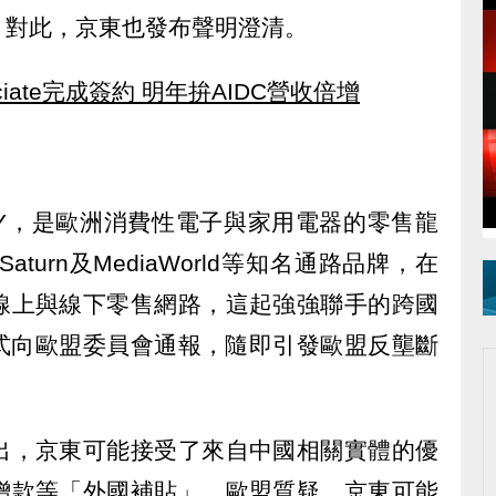
。對此，京東也發布聲明澄清。
ciate完成簽約 明年拚AIDC營收倍增
MY，是歐洲消費性電子與家用電器的零售龍
Saturn及MediaWorld等知名通路品牌，在
線上與線下零售網路，這起強強聯手的跨國
日正式向歐盟委員會通報，隨即引發歐盟反壟斷
。
出，京東可能接受了來自中國相關實體的優
贈款等「外國補貼」。歐盟質疑，京東可能