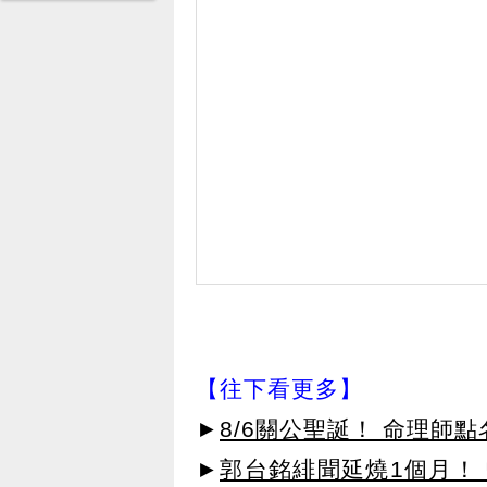
【往下看更多】
►
8/6關公聖誕！ 命理師
►
郭台銘緋聞延燒1個月！ 