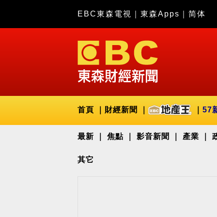
EBC東森電視
｜
東森Apps
｜
简体
首頁
財經新聞
57
最新
焦點
影音新聞
產業
其它