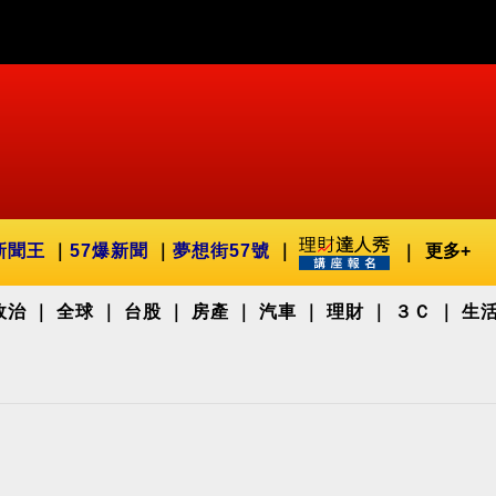
新聞王
57爆新聞
夢想街57號
更多+
政治
全球
台股
房產
汽車
理財
３Ｃ
生