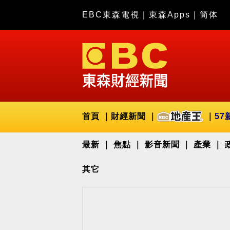
EBC東森電視
｜
東森Apps
｜
简体
首頁
財經新聞
57
最新
焦點
影音新聞
產業
其它