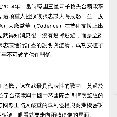
2014年。當時韓國三星電子搶先台積電率
發，這項重大挫敗讓張忠謀大為震怒，並一度
）大廠益華（Cadence）在技術支援上出
立武得知消息後，沒有選擇逃避，而是立刻
張忠謀進行詳盡的說明與澄清，成功安撫了
了牢不可破的信任關係。
任危機，陳立武最具代表性的戰功，莫過於
斡旋了台積電與中國中芯國際之間情勢驚險的
芯國際正陷入嚴重的專利侵權與商業機密訴
不相讓，眼看就要走向兩敗俱傷的局面。