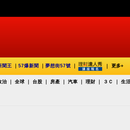
新聞王
57爆新聞
夢想街57號
更多+
政治
全球
台股
房產
汽車
理財
３Ｃ
生