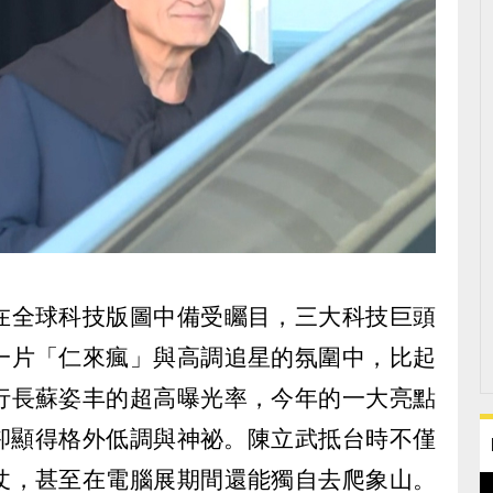
在全球科技版圖中備受矚目，三大科技巨頭
一片「仁來瘋」與高調追星的氛圍中，比起
行長蘇姿丰的超高曝光率，今年的一大亮點
卻顯得格外低調與神祕。陳立武抵台時不僅
仗，甚至在電腦展期間還能獨自去爬象山。