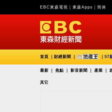
EBC東森電視
｜
東森Apps
｜
简体
首頁
財經新聞
57
最新
焦點
影音新聞
產業
其它