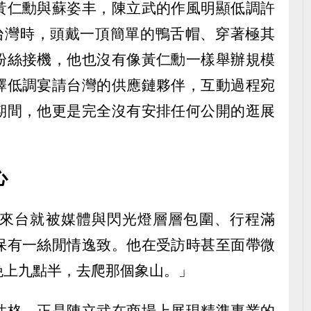
黃仁勳與蘇姿丰，陳立武的作風明顯低調許
達台灣時，頭戴一頂簡單的鴨舌帽、穿著極其
粉絲接機，他也沒有像黃仁勳一樣舉辦規模
擇低調宴請台灣的供應鏈夥伴，互動過程宛
期間，他更是完全沒有安排任何公開的逛展
心
一來台就被媒體與閃光燈層層包圍、行程滿
保有一絲閒情逸致。他在受訪時甚至面帶微
晚上九點半，去爬那個象山。」
性格，正是陳立武在商場上展現精準專業的