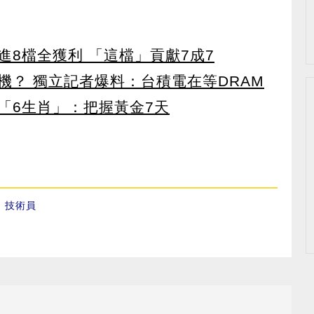
8檔全獲利 「這檔」貢獻7成7
機？ 獨立記者爆料：台積電在等DRAM
「6生肖」：把握黃金7天
、
技術員