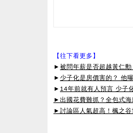
【往下看更多】
►
被問年薪是否超越黃仁勳
►
少子化是房價害的？ 他
►
14年前就有人預言 少子
►出國花費難抓？全包式海島
►討論區人氣超高！楓之谷