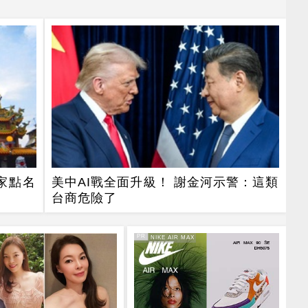
家點名
美中AI戰全面升級！ 謝金河示警：這類
台商危險了
PR
PR・NIKE AIR MAX