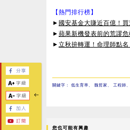
【熱門排行榜】
►
國安基金大賺近百億！買進
►
蘋果新機發表前的荒謬危
►
立秋拚轉運！命理師點名
關鍵字：
低生育率
、
魏哲家
、
工程師
您也可能有興趣