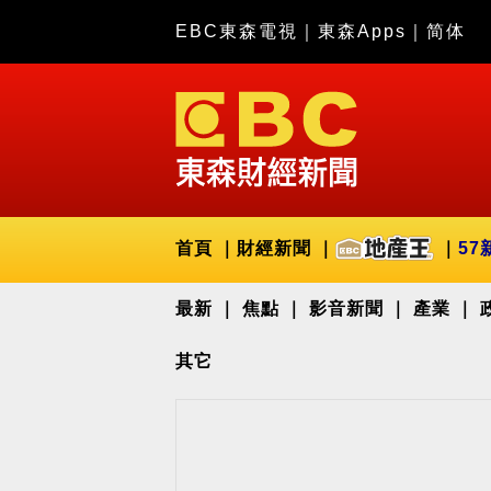
EBC東森電視
｜
東森Apps
｜
简体
首頁
財經新聞
57
最新
焦點
影音新聞
產業
其它