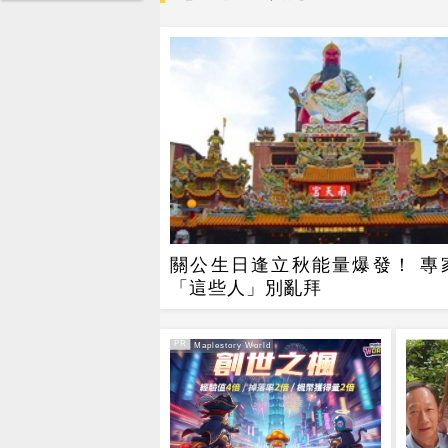
關公生日逢立秋能量爆發！ 專
「這些人」別亂拜
PR
PR・Maplestory World