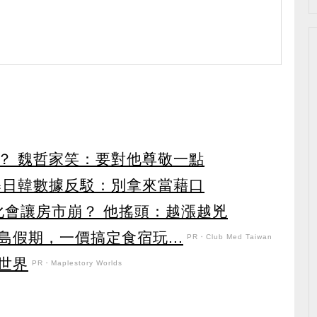
？ 魏哲家笑：要對他尊敬一點
曝日韓數據反駁：別拿來當藉口
化會讓房市崩？ 他搖頭：越漲越兇
假期，一價搞定食宿玩...
PR・Club Med Taiwan
世界
PR・Maplestory Worlds