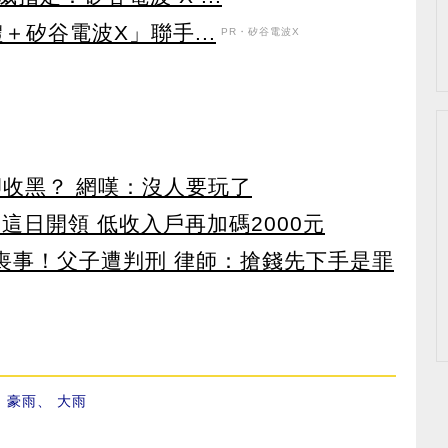
＋矽谷電波X」聯手...
PR・矽谷電波X
卻收黑？ 網嘆：沒人要玩了
 這日開領 低收入戶再加碼2000元
辦喪事！父子遭判刑 律師：搶錢先下手是罪
、
豪雨
、
大雨