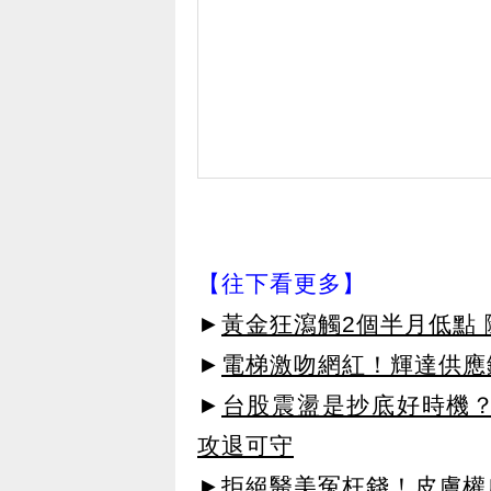
【往下看更多】
►
黃金狂瀉觸2個半月低點
►
電梯激吻網紅！輝達供應
►
台股震盪是抄底好時機？
攻退可守
►拒絕醫美冤枉錢！皮膚權威指