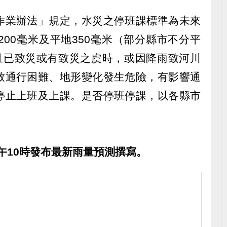
作業辦法」規定，水災之停班課標準為未來
200毫米及平地350毫米（部分縣市不分平
，且已致災或有致災之虞時，或因降雨致河川
致通行困難、地形變化發生危險，有影響通
停止上班及上課。是否停班停課，以各縣市
上午10時發布最新雨量預測撰寫。