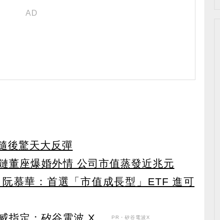
 隨後驚天大反彈
鏈董座爆婚外情 公司市值蒸發近兆元
阮慕華：首選「市值成長型」ETF 進可
定：矽谷電波 X ...
PR・矽谷電波X