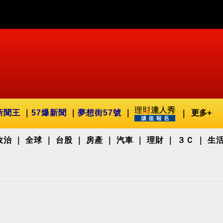
新聞王
57爆新聞
夢想街57號
更多+
政治
全球
台股
房產
汽車
理財
３Ｃ
生