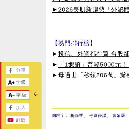
►2026美肌新趨勢「外泌體
【熱門排行榜】
►
投信、外資都在買 台股
►
「1鄉鎮」普發5000元！
►
母過世「秒領206萬」
關鍵字：
梅雨季
、
停班停課
、
氣象署