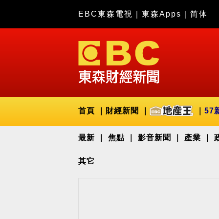
EBC東森電視
｜
東森Apps
｜
简体
首頁
財經新聞
57
最新
焦點
影音新聞
產業
其它