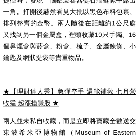
捷徑時，發現一個鋁製容器從石牆縫隙中露出
一角。打開後赫然看見大批以黑色布料包裹、
排列整齊的金幣。兩人隨後在距離約1公尺處
又找到另一個金屬盒，裡頭收藏10只手鐲、16
個鼻煙盒與菸盒、粉盒、梳子、金屬鍊條、小
鑰匙及網狀提袋等貴重物品。
★【理財達人秀】急彈空手 還能補救 七月營
收猛 起漲搶賺股
★
兩人並未私自收藏，而是立即將寶藏全數送交
東波希米亞博物館（Museum of Eastern