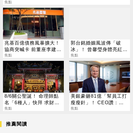
焦點
兆基百億債務風暴擴大！
郭台銘婚姻風波傳「破
協商突喊卡 前董座李建成
冰」！ 曾馨瑩身體亮紅燈
遭檢調搜索
焦點
18年婚姻驚傳出現轉機
焦點
8/6關公聖誕！ 命理師點
美銀豪砸81億「幫員工打
名「6種人」快拜 求財求
瘦瘦針」！ CEO讚：一
職保平安
焦點
項值得的投資
焦點
推薦閱讀