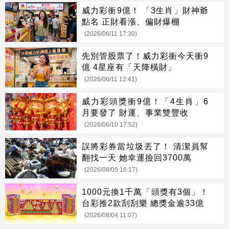
威力彩衝9億！ 「3生肖」財神爺
點名 正財看漲、偏財爆棚
(2026/06/11 17:30)
先別管股票了！威力彩衝今天衝9
億 4星座有「天降橫財」
(2026/06/11 12:41)
威力彩頭獎衝9億！「4生肖」6
月要發了 財運、事業雙豐收
(2026/06/10 17:52)
誤將彩券當垃圾丟了！ 清潔員幫
翻找一天 她幸運撿回3700萬
(2026/08/05 16:17)
1000元換1千萬「頭獎有3個」！
台彩推2款刮刮樂 總獎金逾33億
(2026/08/04 11:07)