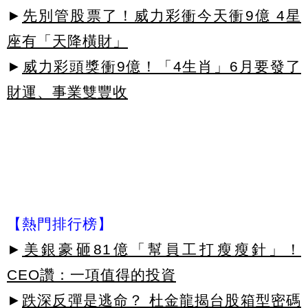
►
先別管股票了！威力彩衝今天衝9億 4星
座有「天降橫財」
►
威力彩頭獎衝9億！「4生肖」6月要發了
財運、事業雙豐收
【熱門排行榜】
►
美銀豪砸81億「幫員工打瘦瘦針」！
CEO讚：一項值得的投資
►
跌深反彈是逃命？ 杜金龍揭台股箱型密碼