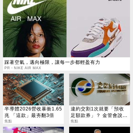
踩著空氣，邁向極限，讓每一步都輕盈有力
PR・NIKE AIR MAX
半導體2026營收暴衝1.65
違約交割1次就要「預收
兆 「這款」最夯翻3倍
足額款券」？ 金管會說話
焦點
了
焦點