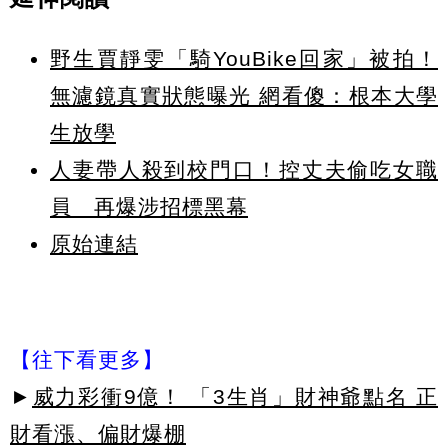
野生賈靜雯「騎YouBike回家」被拍！
無濾鏡真實狀態曝光 網看傻：根本大學
生放學
人妻帶人殺到校門口！控丈夫偷吃女職
員 再爆涉招標黑幕
原始連結
【往下看更多】
►
威力彩衝9億！ 「3生肖」財神爺點名 正
財看漲、偏財爆棚