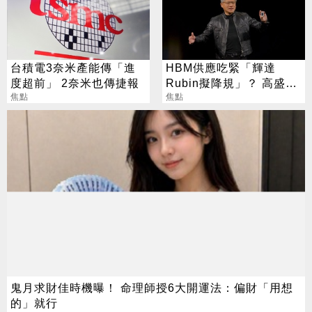
台積電3奈米產能傳「進
HBM供應吃緊「輝達
度超前」 2奈米也傳捷報
Rubin擬降規」？ 高盛反
焦點
讚記憶體：牛市才開始
焦點
鬼月求財佳時機曝！ 命理師授6大開運法：偏財「用想
的」就行