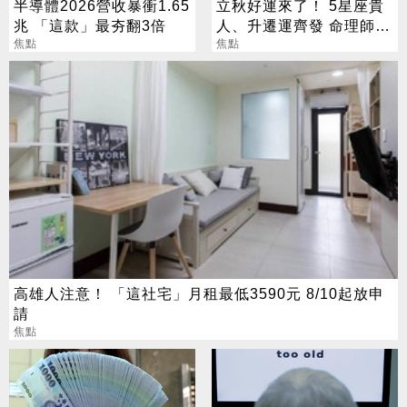
半導體2026營收暴衝1.65
立秋好運來了！ 5星座貴
兆 「這款」最夯翻3倍
人、升遷運齊發 命理師：
焦點
把握黃金轉運期
焦點
高雄人注意！ 「這社宅」月租最低3590元 8/10起放申
請
焦點