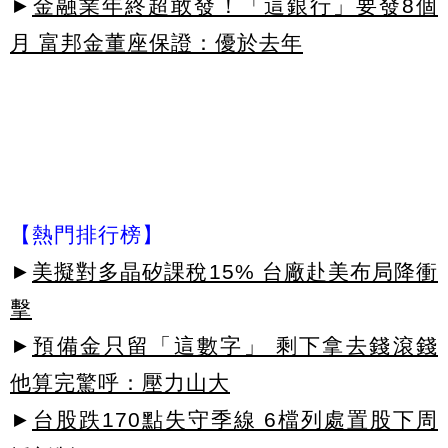
►
金融業年終超敢發！「這銀行」要發8個
月 富邦金董座保證：優於去年
【熱門排行榜】
►
美擬對多晶矽課稅15% 台廠赴美布局降衝
擊
►
預備金只留「這數字」 剩下拿去錢滾錢
他算完驚呼：壓力山大
►
台股跌170點失守季線 6檔列處置股下周