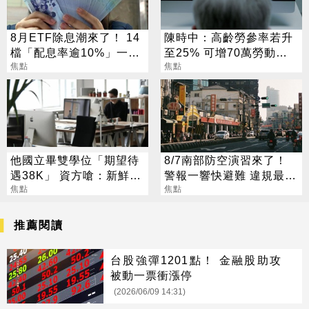
8月ETF除息潮來了！ 14
陳時中：高齡勞參率若升
檔「配息率逾10%」一次
至25% 可增70萬勞動人
看
焦點
口
焦點
他國立畢雙學位「期望待
8/7南部防空演習來了！
遇38K」 資方嗆：新鮮人
警報一響快避難 違規最高
怎麼可能
焦點
開罰15萬
焦點
推薦閱讀
台股強彈1201點！ 金融股助攻
被動一票衝漲停
(2026/06/09 14:31)