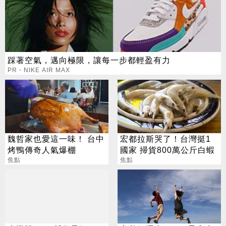
踩著空氣，邁向極限，讓每一步都輕盈有力
PR・NIKE AIR MAX
魏哲家也愛這一味！ 台中
宏都拉斯哭了！台灣挺1
烤鴨傳奇人氣爆棚
國家 掃貨800萬公斤白蝦
焦點
焦點