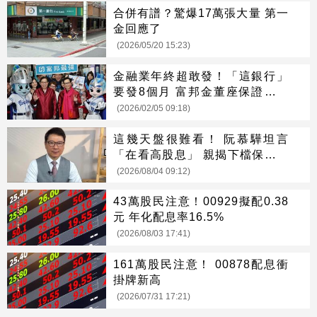
合併有譜？驚爆17萬張大量 第一
金回應了
(2026/05/20 15:23)
金融業年終超敢發！「這銀行」
要發8個月 富邦金董座保證：優
於去年
(2026/02/05 09:18)
這幾天盤很難看！ 阮慕驊坦言
「在看高股息」 親揭下檔保護真
面目
(2026/08/04 09:12)
43萬股民注意！00929擬配0.38
元 年化配息率16.5%
(2026/08/03 17:41)
161萬股民注意！ 00878配息衝
掛牌新高
(2026/07/31 17:21)