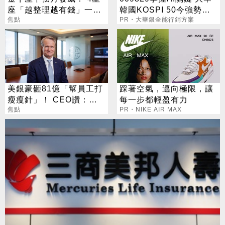
座「越整理越有錢」一路
韓國KOSPI 50今強勢開
旺運到10月
焦點
募
PR・大華銀全能行銷方案
美銀豪砸81億「幫員工打
踩著空氣，邁向極限，讓
瘦瘦針」！ CEO讚：一
每一步都輕盈有力
項值得的投資
焦點
PR・NIKE AIR MAX