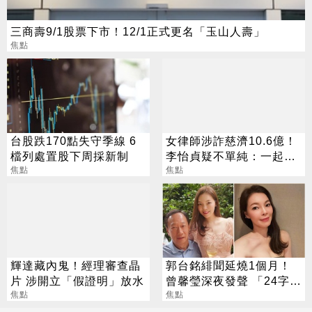
三商壽9/1股票下市！12/1正式更名「玉山人壽」
焦點
台股跌170點失守季線 6
女律師涉詐慈濟10.6億！
檔列處置股下周採新制
李怡貞疑不單純：一起洗
焦點
錢？
焦點
輝達藏內鬼！經理審查晶
郭台銘緋聞延燒1個月！
片 涉開立「假證明」放水
曾馨瑩深夜發聲 「24字」
焦點
吐盡最心繫的事
焦點