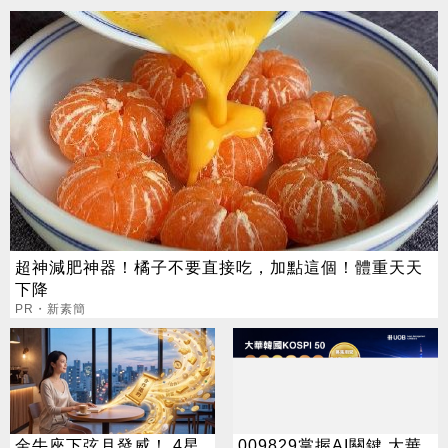
超神減肥神器！橘子不要直接吃，加點這個！體重天天
下降
PR・新素簡
金牛座下弦月發威！ 4星
009829掌握AI關鍵 大華