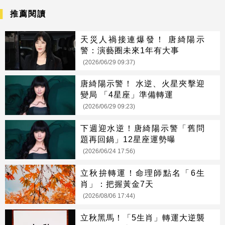
推薦閱讀
天災人禍接連爆發！ 唐綺陽示
警：演藝圈未來1年有大事
(2026/06/29 09:37)
唐綺陽示警！ 水逆、火星夾擊迎
變局 「4星座」準備轉運
(2026/06/29 09:23)
下週迎水逆！唐綺陽示警「舊問
題再回鍋」12星座運勢曝
(2026/06/24 17:56)
立秋拚轉運！命理師點名「6生
肖」：把握黃金7天
(2026/08/06 17:44)
立秋黑馬！「5生肖」轉運大逆襲