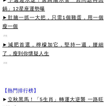
鍋」12星座運勢曝
►肚腩一抓一大把，只需1個雞蛋，用一個
瘦一個
PR
►減肥首選，檸檬加它，堅持一週，腰細
了，瘦到你懷疑人生
PR
【熱門排行榜】
►
立秋黑馬！「5生肖」轉運大逆襲 一路旺