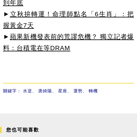
到年底
►
立秋拚轉運！命理師點名「6生肖」：把
握黃金7天
►
蘋果新機發表前的荒謬危機？ 獨立記者爆
料：台積電在等DRAM
關鍵字：
水逆
、
唐綺陽
、
星座
、
運勢
、
轉機
您也可能喜歡