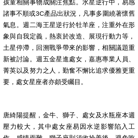
孩童相關事物成關注焦點。水星逆行中，易感
諸事不順或3C產品出狀況，凡事多圍繞著懷舊
氣息。週二海王星逆行於牡羊座，注重外在形
象與自我定義，熱衷於改造、展現行動力等，
土星停滯，回溯戰爭帶來的影響，相關議題重
新被討論。週五金星進處女，嘉惠專業人員、
菁英以及努力之人，勤奮不懈比追求優雅更重
要，處女星座者亦頗受矚目。
唐綺陽提醒，金牛、獅子、處女及水瓶座本週
壓力較大，其中處女座易因水逆影響陷入工
作、感情兩難，獅子座則須收拾善後、避免吃