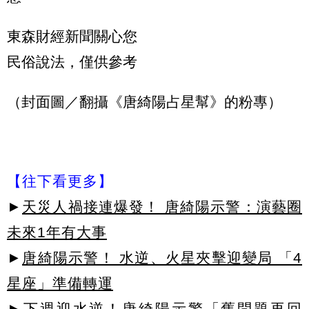
東森財經新聞關心您
民俗說法，僅供參考
（封面圖／翻攝《唐綺陽占星幫》的粉專）
【往下看更多】
►
天災人禍接連爆發！ 唐綺陽示警：演藝圈
未來1年有大事
►
唐綺陽示警！ 水逆、火星夾擊迎變局 「4
星座」準備轉運
►
下週迎水逆！唐綺陽示警「舊問題再回