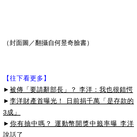
（封面圖／翻攝自何昱奇臉書）
【往下看更多】
►
被傳「要請辭部長」？ 李洋：我也很錯愕
►
李洋財產首曝光！ 日前捐千萬「是存款的
3成」
►
你有抽中嗎？ 運動幣開獎中籤率曝 李洋
說話了