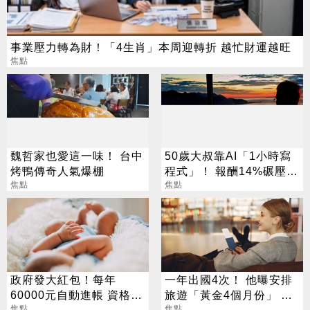
事業壓力轉為財！「4生肖」本周迎轉折 越忙財運越旺
焦點
魏哲家也愛這一味！ 台中
50歲大叔靠AI「1小時寫
烤鴨傳奇人氣爆棚
程式」！ 報酬14%碾壓標
焦點
普 直接辭職去炒股
焦點
政府發大紅包！每年
一年出國4次！ 他曝安排
60000元自動進帳 資格一
旅遊「黃金4個月份」 卡
次看
焦點
對整年活在期待中
焦點