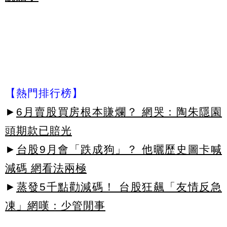
【熱門排行榜】
►
6月賣股買房根本賺爛？ 網哭：陶朱隱園
頭期款已賠光
►
台股9月會「跌成狗」？ 他曬歷史圖卡喊
減碼 網看法兩極
►
蒸發5千點勸減碼！ 台股狂飆「友情反急
凍」網嘆：少管閒事