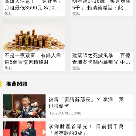
高雄人注意！ 「這社宅」
明年起0~18歲「每月爽領
月租最低3590元 8/10起
5千」 賴清德喊話：此時
放申請
焦點
不生待何時
焦點
不是一夜致富！有錢人靠
建築師之死掀風暴！ 百億
這5個習慣累積錢財
青埔案卡關內幕曝光 中
焦點
央、地方互踢皮球
焦點
推薦閱讀
被傳「要請辭部長」？ 李洋：我
也很錯愕
(2026/07/01 11:48)
李洋財產首曝光！ 日前捐千萬
「是存款的3成」