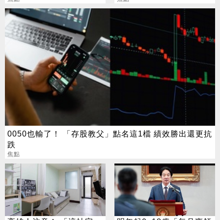
0050也輸了！ 「存股教父」點名這1檔 績效勝出還更抗
跌
焦點