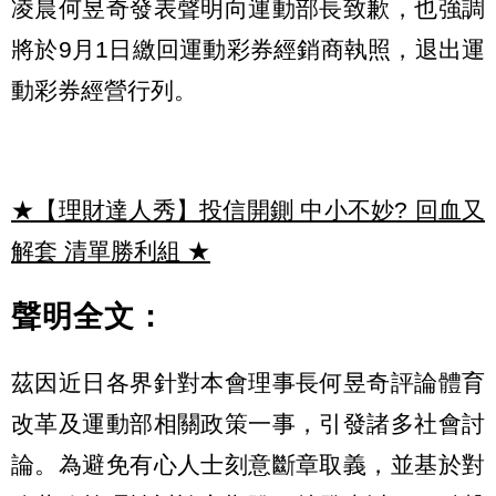
凌晨何昱奇發表聲明向運動部長致歉，也強調
將於9月1日繳回運動彩券經銷商執照，退出運
動彩券經營行列。
★【理財達人秀】投信開鍘 中小不妙? 回血又
解套 清單勝利組
★
聲明全文：
茲因近日各界針對本會理事長何昱奇評論體育
改革及運動部相關政策一事，引發諸多社會討
論。為避免有心人士刻意斷章取義，並基於對