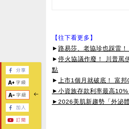
【往下看更多】
►
路易莎、老協珍也踩雷！ 
►
停火協議作廢！ 川普罵
點
►
上市1個月就破底！ 富邦0
►小資族存款利率最高10%
►2026美肌新趨勢「外泌體