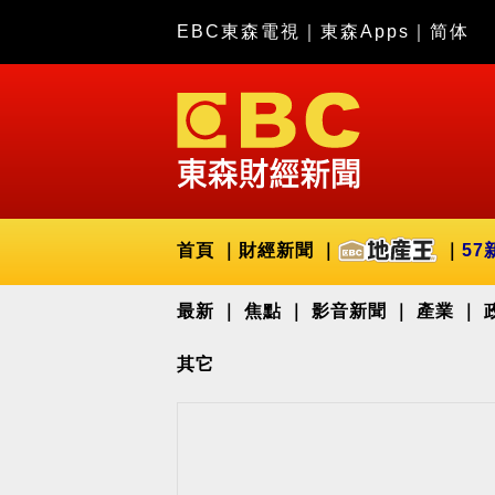
EBC東森電視
｜
東森Apps
｜
简体
首頁
財經新聞
57
最新
焦點
影音新聞
產業
其它