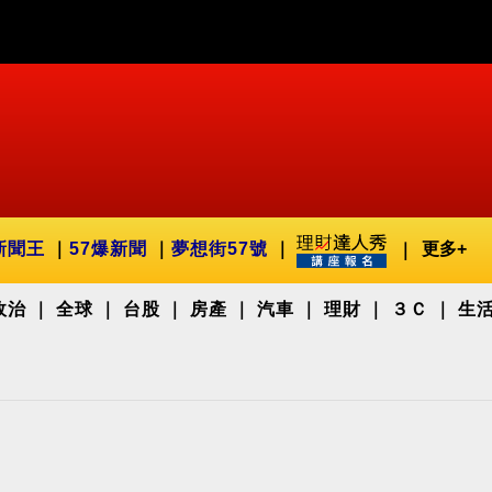
新聞王
57爆新聞
夢想街57號
更多+
政治
全球
台股
房產
汽車
理財
３Ｃ
生