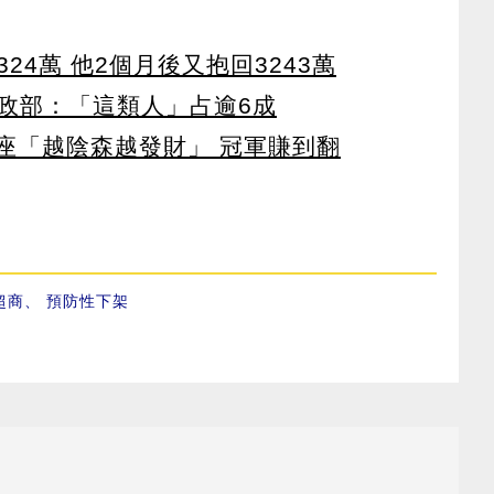
24萬 他2個月後又抱回3243萬
政部：「這類人」占逾6成
星座「越陰森越發財」 冠軍賺到翻
超商
、
預防性下架