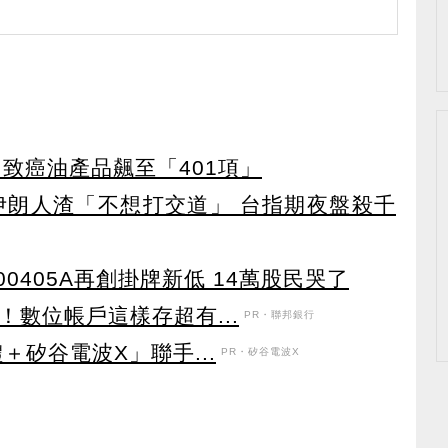
致癌油產品飆至「401項」
伊朗人渣「不想打交道」 台指期夜盤殺千
0405A再創掛牌新低 14萬股民哭了
！數位帳戶這樣存超有...
PR・聯邦銀行
＋矽谷電波X」聯手...
PR・矽谷電波X