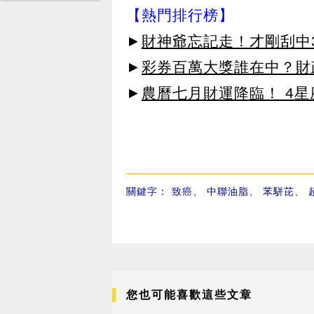
【熱門排行榜】
►
財神爺忘記走！才剛刮中3
►
彩券百萬大獎誰在中？財
►
農曆七月財運降臨！ 4
關鍵字：
致癌
、
中聯油脂
、
苯駢芘
、
您也可能喜歡這些文章