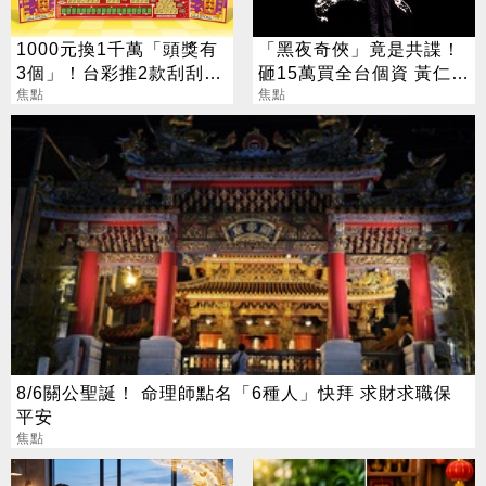
1000元換1千萬「頭獎有
「黑夜奇俠」竟是共諜！
3個」！台彩推2款刮刮樂
砸15萬買全台個資 黃仁
總獎金逾33億
焦點
勳、張麗善也受害
焦點
8/6關公聖誕！ 命理師點名「6種人」快拜 求財求職保
平安
焦點