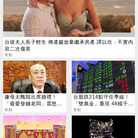
台玻夫人長子輕生 傳遺孀放棄繼承房產 譚以欣：不實內
容二次傷害
焦點
嫌母太醜阻出席婚禮！
台股跌214點守住季線！
「最愛發錢老闆」震怒開
「雙萬金」重現 48檔千金
除：我看不起你
焦點
股撐盤
焦點