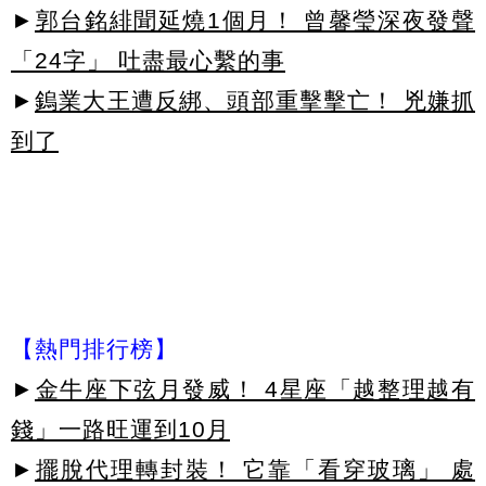
►
郭台銘緋聞延燒1個月！ 曾馨瑩深夜發聲
「24字」 吐盡最心繫的事
►
鎢業大王遭反綁、頭部重擊擊亡！ 兇嫌抓
到了
【熱門排行榜】
►
金牛座下弦月發威！ 4星座「越整理越有
錢」一路旺運到10月
►
擺脫代理轉封裝！ 它靠「看穿玻璃」 處