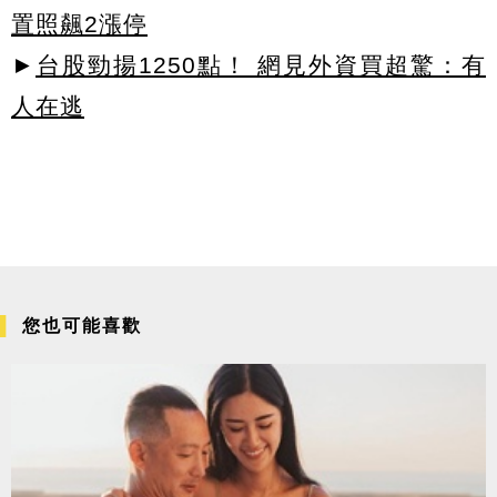
置照飆2漲停
►
台股勁揚1250點！ 網見外資買超驚：有
人在逃
您也可能喜歡