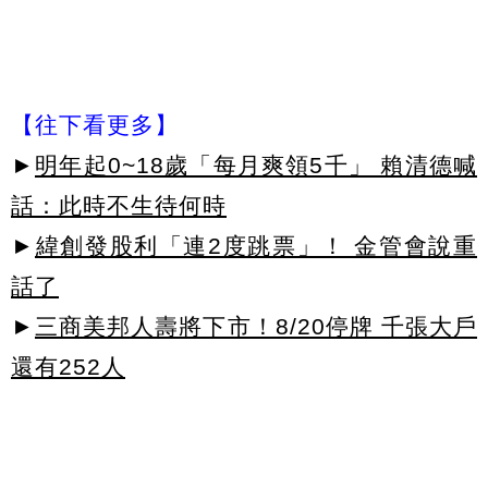
【往下看更多】
►
明年起0~18歲「每月爽領5千」 賴清德喊
話：此時不生待何時
►
緯創發股利「連2度跳票」！ 金管會說重
話了
►
三商美邦人壽將下市！8/20停牌 千張大戶
還有252人