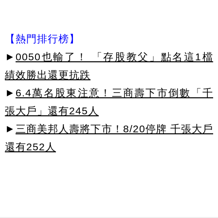
【熱門排行榜】
►
0050也輸了！ 「存股教父」點名這1檔
績效勝出還更抗跌
►
6.4萬名股東注意！三商壽下市倒數「千
張大戶」還有245人
►
三商美邦人壽將下市！8/20停牌 千張大戶
還有252人