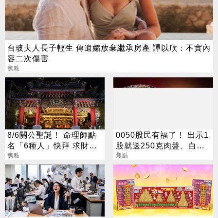
台玻夫人長子輕生 傳遺孀放棄繼承房產 譚以欣：不實內
容二次傷害
焦點
8/6關公聖誕！ 命理師點
0050股民有福了！ 出示1
名「6種人」快拜 求財求
股就送250克肉盤、白蝦
職保平安
焦點
火鍋店神行銷掀暴動
焦點