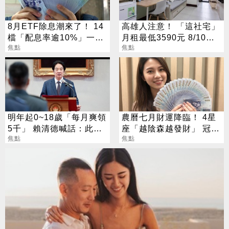
8月ETF除息潮來了！ 14
高雄人注意！ 「這社宅」
檔「配息率逾10%」一次
月租最低3590元 8/10起
看
焦點
放申請
焦點
明年起0~18歲「每月爽領
農曆七月財運降臨！ 4星
5千」 賴清德喊話：此時
座「越陰森越發財」 冠軍
不生待何時
焦點
賺到翻
焦點