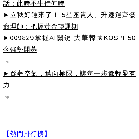
話：此時不生待何時
►
立秋好運來了！ 5星座貴人、升遷運齊發
命理師：把握黃金轉運期
►009829掌握AI關鍵 大華韓國KOSPI 50
今強勢開募
PR
►踩著空氣，邁向極限，讓每一步都輕盈有
力
PR
【熱門排行榜】