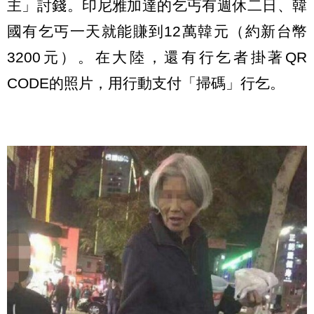
主」討錢。印尼雅加達的乞丐有週休二日、韓
國有乞丐一天就能賺到12萬韓元（約新台幣
3200元）。在大陸，還有行乞者掛著QR
CODE的照片，用行動支付「掃碼」行乞。