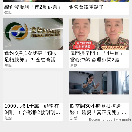
緯創發股利「連2度跳票」！ 金管會說重話了
焦點
違約交割1次就要「預收
鬼門提早開！ 「4生肖」
足額款券」？ 金管會說話
當心沖煞 命理師揭2護身
了
焦點
法寶
焦點
1000元換1千萬「頭獎有
吹空調30小時竟抽搐送
3個」！台彩推2款刮刮樂
醫！ 醫揭「真正元兇」：
總獎金逾33億
焦點
不是冷氣
焦點
Recommended by