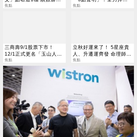
還更抗跌
焦點
捐款人權益
焦點
三商壽9/1股票下市！
立秋好運來了！ 5星座貴
12/1正式更名「玉山人
人、升遷運齊發 命理師：
壽」
焦點
把握黃金轉運期
焦點