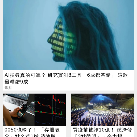
AI搜尋真的可靠？ 研究實測8工具「6成都答錯」 這款
最糟錯9成
焦點
0050也輸了！ 「存股教
買疫苗被詐10億！ 慈濟發
父」點名這1檔 績效勝出
「3點聲明」：全力捍衛