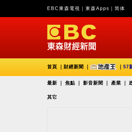
EBC東森電視
｜
東森Apps
｜
简体
首頁
財經新聞
57
最新
焦點
影音新聞
產業
其它