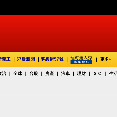
新聞王
57爆新聞
夢想街57號
更多+
政治
全球
台股
房產
汽車
理財
３Ｃ
生