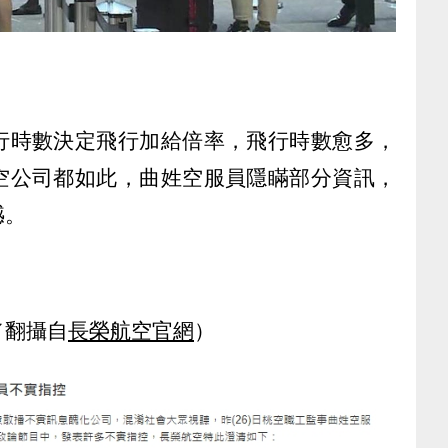
行時數決定飛行加給倍率，飛行時數愈多，
空公司都如此，曲姓空服員隱瞞部分資訊，
憾。
／翻攝自
長榮航空官網
）