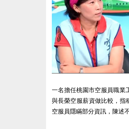
一名擔任桃園市空服員職業
與長榮空服薪資做比較，指
空服員隱瞞部分資訊，陳述