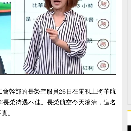
工會幹部的長榮空服員26日在電視上將華航
稱長榮待遇不佳。長榮航空今天澄清，這名
不實。