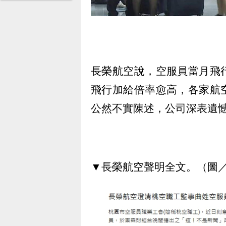
長榮航空說，空服員當月飛
飛行加給倍率愈高，各家航
公然不實陳述，公司深表遺
▼長榮航空聲明全文。（圖