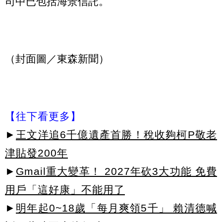
司中已包括海景信託。
（封面圖／東森新聞）
【往下看更多】
►
王文洋追6千億遺產首勝！稅收夠柯P敬老
津貼發200年
►
Gmail重大變革！ 2027年砍3大功能 免費
用戶「這好康」不能用了
►
明年起0~18歲「每月爽領5千」 賴清德喊