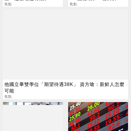
旺運到10月
焦點
捐款人權益
焦點
他國立畢雙學位「期望待遇38K」 資方嗆：新鮮人怎麼
可能
焦點