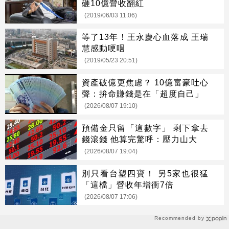
砸10億營收翻紅
(2019/06/03 11:06)
等了13年！王永慶心血落成 王瑞
慧感動哽咽
(2019/05/23 20:51)
資產破億更焦慮？ 10億富豪吐心
聲：拚命賺錢是在「超度自己」
(2026/08/07 19:10)
預備金只留「這數字」 剩下拿去
錢滾錢 他算完驚呼：壓力山大
(2026/08/07 19:04)
別只看台塑四寶！ 另5家也很猛
「這檔」營收年增衝7倍
(2026/08/07 17:06)
Recommended by