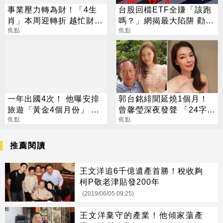
事業壓力轉為財！「4生
台股回檔ETF全賺「該跑
肖」本周迎轉折 越忙財運
嗎？」網揭最大陷阱 勸調
越旺
焦點
節1類股
焦點
一年出國4次！ 他曝安排
郭台銘緋聞延燒1個月！
旅遊「黃金4個月份」 卡
曾馨瑩深夜發聲 「24字」
對整年活在期待中
焦點
吐盡最心繫的事
焦點
推薦閱讀
王文洋追6千億遺產首勝！稅收夠
柯P敬老津貼發200年
(2019/06/05 09:25)
王文洋棄守的產業！他傾家蕩產