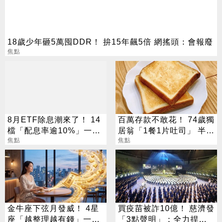
18歲少年砸5萬囤DDR！ 拚15年飆5倍 網搖頭：會報廢
焦點
8月ETF除息潮來了！ 14
百萬存款不敢花！ 74歲獨
檔「配息率逾10%」一次
居翁「1餐1片吐司」 半年
看
焦點
暴瘦嚇壞女兒
焦點
金牛座下弦月發威！ 4星
買疫苗被詐10億！ 慈濟發
座「越整理越有錢」一路
「3點聲明」：全力捍衛