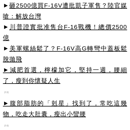
►
砸2500億買F-16V遭批凱子軍售？陸官媒
嗆：解放台灣
►
川普證實批准售台F-16戰機！總價2500
億
►
美軍螺絲鬆了？F-16V高G轉彎中蓋板鬆
脫拋飛
►減肥首選，檸檬加它，堅持一週，腰細
了，瘦到你懷疑人生
PR
►腹部脂肪的「剋星」找到了，常吃這幾
物，吃走大肚囊，瘦出小蠻腰
PR