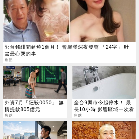
郭台銘緋聞延燒1個月！ 曾馨瑩深夜發聲 「24字」 吐
盡最心繫的事
焦點
外資7月「狂殺0050」 無
全台9縣市今起停水！ 最
情提款805億元
長10小時 影響區域一次看
焦點
焦點