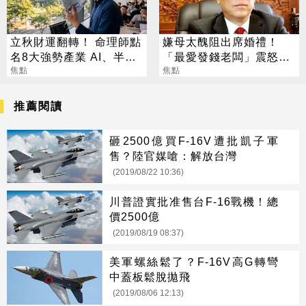
立秋財運翻轉！ 命理師點
嫌母太醜阻出席婚禮！
名8大強勢產業 AI、半導
「最愛發錢老闆」震怒開
體成最強黑馬
焦點
除：我看不起你
焦點
推薦閱讀
砸2500億買F-16V遭批凱子軍
售？陸官媒嗆：解放台灣
(2019/08/22 10:36)
川普證實批准售台F-16戰機！總
價2500億
(2019/08/19 08:37)
美軍螺絲鬆了？F-16V高G轉彎
中蓋板鬆脫拋飛
(2019/08/06 12:13)