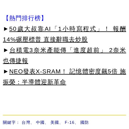
【熱門排行榜】
►
50歲大叔靠AI「1小時寫程式」！ 報酬
14%碾壓標普 直接辭職去炒股
►
台積電3奈米產能傳「進度超前」 2奈米
也傳捷報
►
NEO發表X-SRAM！ 記憶體密度飆5倍 施
振榮：半導體迎新革命
關鍵字：
台灣
、
中國
、
美國
、
F-16
、
國防