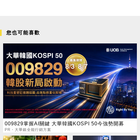
您也可能喜歡
009829掌握AI關鍵 大華韓國KOSPI 50今強勢開募
PR・大華銀全能行銷方案