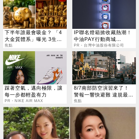
下半年誰最會吸金？ 「4
IP聯名燈箱掀收藏熱潮！
大金質體系」曝光 3生肖
中油PAY行動商城
偏財旺到「錢自己找上
焦點
$699+站取就送
PR・台灣中油股份有限公司
門」
踩著空氣，邁向極限，讓
8/7南部防空演習來了！
每一步都輕盈有力
警報一響快避難 違規最高
PR・NIKE AIR MAX
開罰15萬
焦點