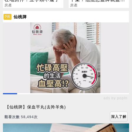
房產
資訊透明是笑話
房產
仙桃牌
PR
ads by popIn
【仙桃牌】保血平丸(去羚羊角)
深入了解
觀看次數 58,497次