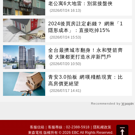
老公寓6大地雷：別當接盤俠
(2026/07/24 16:13)
2024後買房註定虧錢？ 網揪「1
隱形成本」：直接吃掉15%
(2026/07/24 15:53)
全台最擠城市翻身！永和雙箭齊
發 大陳都更打造水岸新門戶
(2026/07/20 10:50)
青安3.0拍板 網嘆殘酷現實：比
高房價更絕望
(2026/07/17 14:41)
Recommended by
客服信箱
｜客服專線：02-2388-5918｜
隱私權政策
東森電視 版權所有 © 2026 EBC All Rights Reserved.