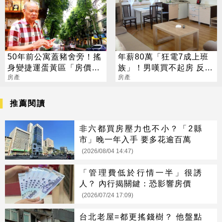
50年前公寓蓋豬舍旁！搖
年薪80萬「狂電7成上班
身變捷運蛋黃區「房價一
族」！男嘆買不起房 反遭
坪50萬」
房產
網噴爆
房產
推薦閱讀
非六都買房壓力也不小？「2縣
市」晚一年入手 要多花逾百萬
(2026/08/04 14:47)
「管理費低於行情一半」很誘
人？ 內行揭關鍵：恐影響房價
(2026/07/24 17:09)
台北老屋=都更搖錢樹？ 他盤點