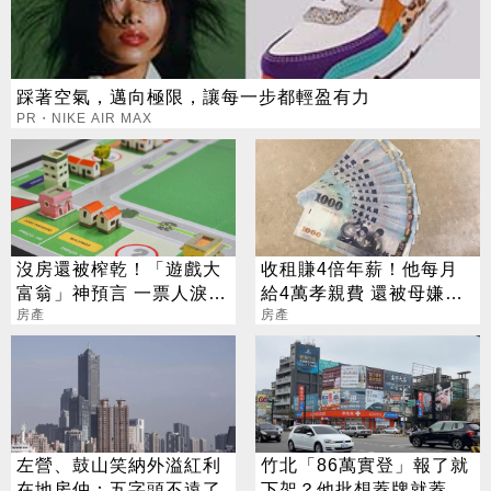
踩著空氣，邁向極限，讓每一步都輕盈有力
PR・NIKE AIR MAX
沒房還被榨乾！「遊戲大
收租賺4倍年薪！他每月
富翁」神預言 一票人淚
給4萬孝親費 還被母嫌不
嘆：現實更殘酷
房產
孝
房產
左營、鼓山笑納外溢紅利
竹北「86萬實登」報了就
在地房仲：五字頭不遠了
下架？他批想蓋牌就蓋：