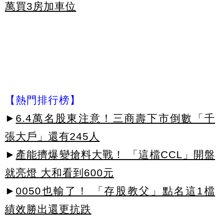
萬買3房加車位
【熱門排行榜】
►
6.4萬名股東注意！三商壽下市倒數「千
張大戶」還有245人
►
產能擠爆變搶料大戰！ 「這檔CCL」開盤
就亮燈 大和看到600元
►
0050也輸了！ 「存股教父」點名這1檔
績效勝出還更抗跌