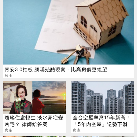
青安3.0拍板 網嘆殘酷現實：比高房價更絕望
房產
瓊瑤住處輕生 淡水豪宅變
全台空屋率寫15年新高！
凶宅？ 律師給答案
「5年內空屋」逆勢下滑
房產
房產