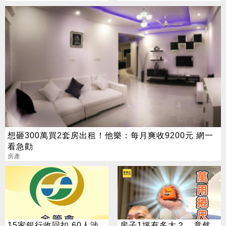
想砸300萬買2套房出租！他樂：每月爽收9200元 網一
看急勸
房產
15家銀行收回扣 60人涉
房子1坪有多大？ 竟然