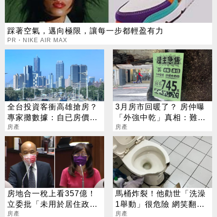
踩著空氣，邁向極限，讓每一步都輕盈有力
PR・NIKE AIR MAX
全台投資客衝高雄搶房？
3月房市回暖了？ 房仲曝
專家攤數據：自已房價自
「外強中乾」真相：難期
己炒
房產
待好表現
房產
房地合一稅上看357億！
馬桶炸裂！他勸世「洗澡
立委批「未用於居住政
1舉動」很危險 網笑翻：
策」 蘇貞昌語塞
房產
一代神機
房產