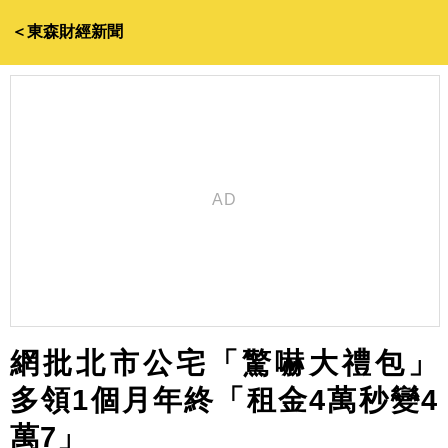
＜東森財經新聞
網批北市公宅「驚嚇大禮包」
多領1個月年終「租金4萬秒變4
萬7」