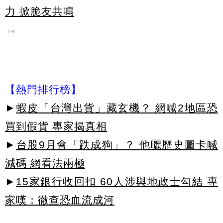
力 掀脆友共鳴
PR
【熱門排行榜】
►
蝦皮「台灣出貨」藏玄機？ 網喊2地區恐
買到假貨 專家揭真相
►
台股9月會「跌成狗」？ 他曬歷史圖卡喊
減碼 網看法兩極
►
15家銀行收回扣 60人涉與地政士勾結 專
家嘆：徹查恐血流成河