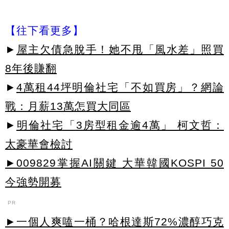
【往下看更多】
►
屋主欠債急脫手！她不甩「風水差」照買
8年後賺翻
►
4萬租44坪明倫社宅「不如買房」？網論
戰：月薪13萬怎買大同區
►
明倫社宅「3房型租金逾4萬」 柯文哲：
太豪華會檢討
►009829掌握AI關鍵 大華韓國KOSPI 50
今強勢開募
PR
►一個人爽嗑一桶？哈根達斯72%濃醇巧克