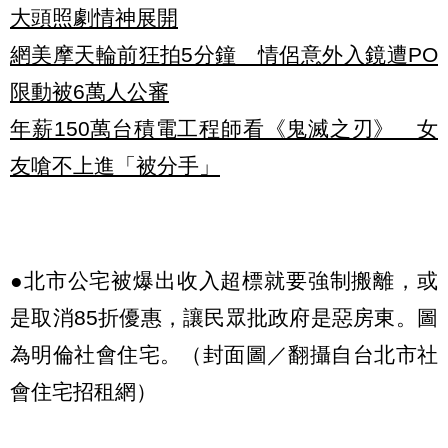
大頭照劇情神展開
網美摩天輪前狂拍5分鐘 情侶意外入鏡遭PO
限動被6萬人公審
年薪150萬台積電工程師看《鬼滅之刃》 女
友嗆不上進「被分手」
●北市公宅被爆出收入超標就要強制搬離，或
是取消85折優惠，讓民眾批政府是惡房東。圖
為明倫社會住宅。（封面圖／翻攝自台北市社
會住宅招租網）