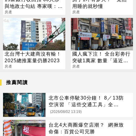
與地政士勾結 專家嘆：徹
用睡的就秒懂
查恐血流成河
房產
房產
北台灣十大建商沒有輸！
國人瘋下注！ 全台彩劵行
2025總推案量仍勝2023
突破1萬家 數量「逼近直
房產
營超商」
房產
推薦閱讀
北市公車停駛30分鐘！ 8／13防
空演習 「這些交通工具」全面管
制
(2026/08/02 13:19)
台北4大商圈爆空店潮？ 網揪致
命傷：百貨公司完勝