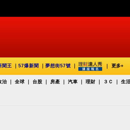
新聞王
57爆新聞
夢想街57號
更多+
政治
全球
台股
房產
汽車
理財
３Ｃ
生