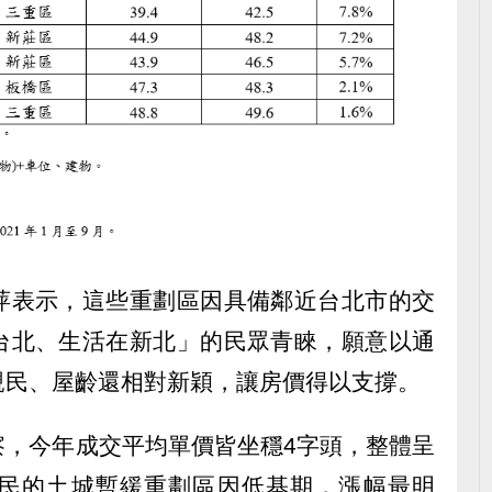
萍表示，這些重劃區因具備鄰近台北市的交
台北、生活在新北」的民眾青睞，願意以通
親民、屋齡還相對新穎，讓房價得以支撐。
察，今年成交平均單價皆坐穩4字頭，整體呈
民的土城暫緩重劃區因低基期，漲幅最明