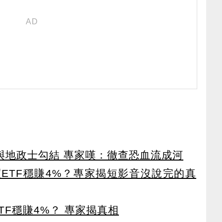
涉與地政士勾結 專家嘆：徹查恐血流成河
ETF穩賺4%？專家揭短影音沒說完的真
TF穩賺4%？ 專家揭真相