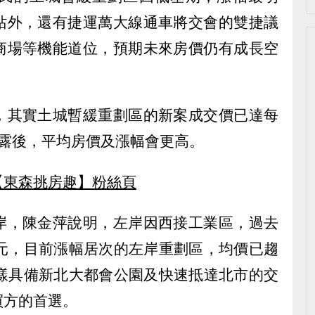
站外，還有捷運萬大線通車將交會的雙捷議
商場等機能道位，預期未來房價仍有成長空
，其實土城暫緩重劃區的新案成交價已達每
揭露後，平均房價及漲幅會更高。
【東森挑房趣】粉絲頁
岸，陳金萍說明，左岸因西接工業區，過去
萬元，目前漲幅居次的左岸重劃區，均價已趨
同樣具備新北大都會公園及快速抵達北市的交
買方的首選。