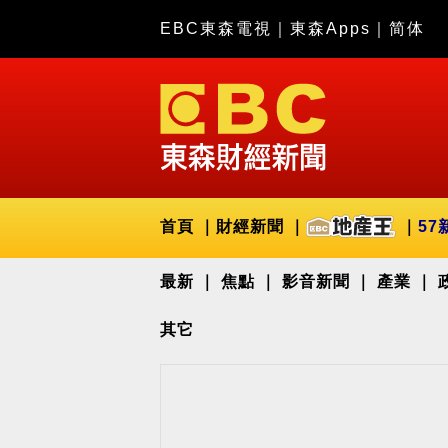
EBC東森電視
｜
東森Apps
｜
简体
首頁
財經新聞
57
最新
焦點
影音新聞
產業
其它