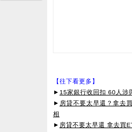
【往下看更多】
►
15家銀行收回扣 60人
►
房貸不要太早還？拿去買
相
►
房貸不要太早還 拿去買E