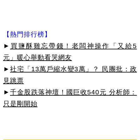
【熱門排行榜】
►
買鹽酥雞忘帶錢！老闆神操作「又給5
元」暖心舉動看哭網友
►
社宅「13萬戶縮水變3萬」？ 民團批：政
見跳票
►
千金股跌落神壇！國巨收540元 分析師：
只是剛開始