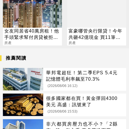
女友同居省40萬房租！他
富豪哪管央行限貸！今年
手頭緊求幫付房貸被拒：
共砸42億現金 買11筆頂
真心換絕情
房產
級豪宅
房產
推薦閱讀
華邦電超狂！第二季EPS 5.4元
記憶體毛利率飆至70.3%
(2026/08/06 16:12)
很多國家都在買！黃金彈回4300
美元 高盛：訊號來了
(2026/08/06 15:53)
非六都買房壓力也不小？「2縣