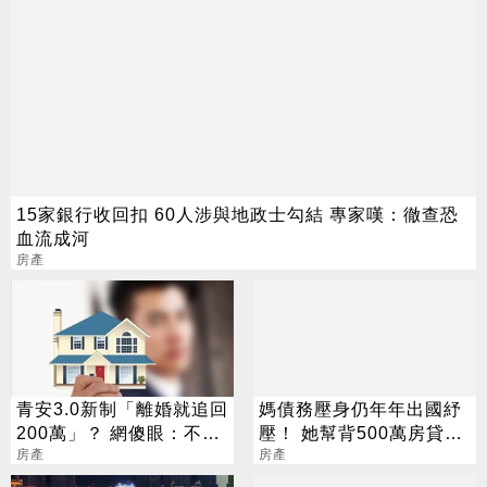
15家銀行收回扣 60人涉與地政士勾結 專家嘆：徹查恐
血流成河
房產
青安3.0新制「離婚就追回
媽債務壓身仍年年出國紓
200萬」？ 網傻眼：不合
壓！ 她幫背500萬房貸快
也得死撐
房產
崩潰 網齊勸快逃
房產