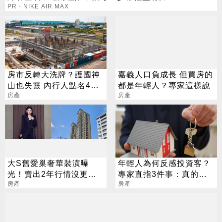
PR・NIKE AIR MAX
房市反轉大洗牌？護國神
嘉義人口負成長 但買房的
山也失靈 內行人點名4區
都是年輕人？專家這樣說
房價挫咧等
房產
房產
大S舊愛巢奢華裝潢曝
年輕人為何反感投資客？
光！賣出2年行情沒更好
專家直指3件事：真的太
原因揭密
房產
過分
房產