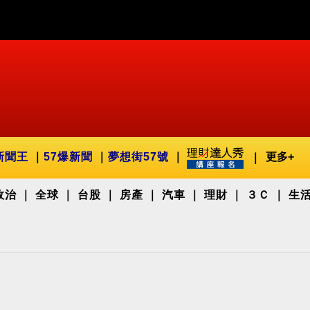
新聞王
57爆新聞
夢想街57號
更多+
政治
全球
台股
房產
汽車
理財
３Ｃ
生