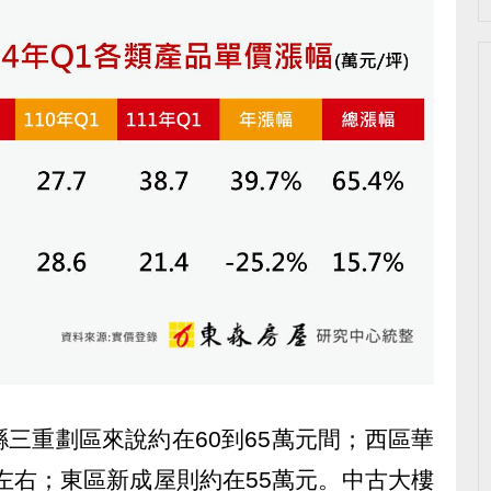
三重劃區來說約在60到65萬元間；西區華
元左右；東區新成屋則約在55萬元。中古大樓