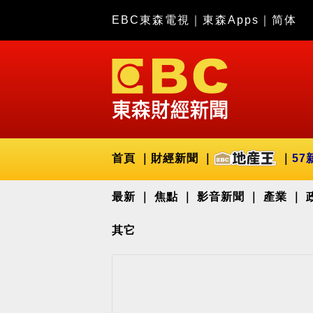
EBC東森電視
｜
東森Apps
｜
简体
首頁
財經新聞
57
最新
焦點
影音新聞
產業
其它