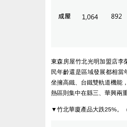
東森房屋竹北光明加盟店李
民年齡還是區域發展都相當
坐擁高鐵、台鐵雙軌道機能
熱區則集中在縣三、華興兩
▼竹北華廈產品大跌25%。