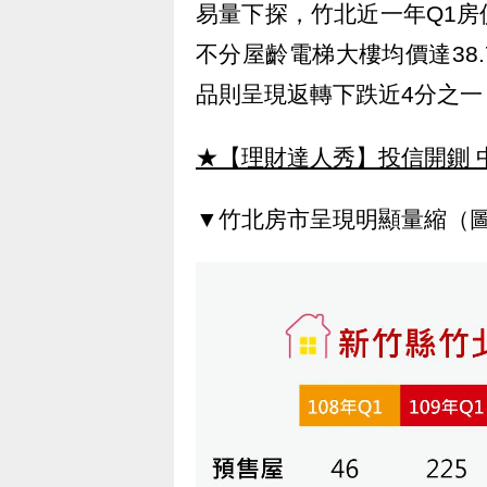
易量下探，竹北近一年Q1房
不分屋齡電梯大樓均價達38
品則呈現返轉下跌近4分之一，
★【理財達人秀】投信開鍘 
▼竹北房市呈現明顯量縮（圖