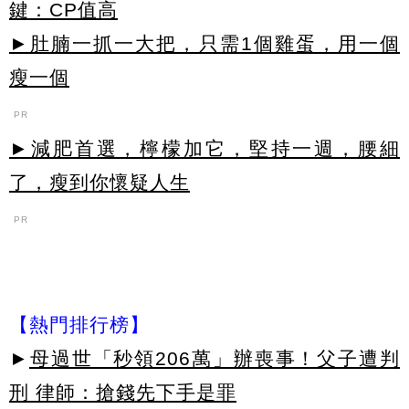
鍵：CP值高
►肚腩一抓一大把，只需1個雞蛋，用一個
瘦一個
PR
►減肥首選，檸檬加它，堅持一週，腰細
了，瘦到你懷疑人生
PR
【熱門排行榜】
►
母過世「秒領206萬」辦喪事！父子遭判
刑 律師：搶錢先下手是罪