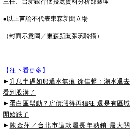
主任、台新銀行個授處資料分析部襄理
●以上言論不代表東森新聞立場
（封面示意圖／
東森新聞
張琬聆攝）
【往下看更多】
►
升息半碼如船過水無痕 徐佳馨：潮水退去
看到股溝了
►
蛋白區鬆動？房價漲得再猖狂 還是有區域
開始跌了
►
陳金萍／台北市這款屋長年熱銷 最大關