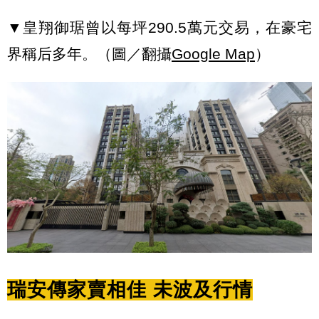
▼皇翔御琚曾以每坪290.5萬元交易，在豪宅
界稱后多年。（圖／翻攝
Google Map
）
瑞安傳家賣相佳 未波及行情