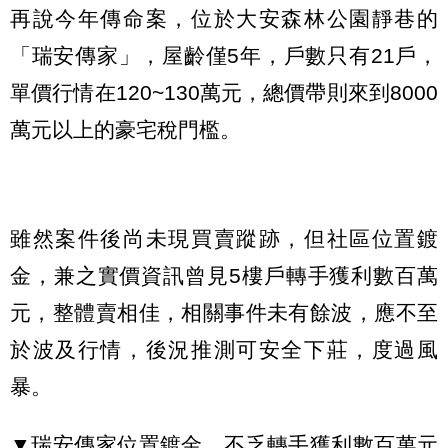
再說今年傳命案，位於大安森林公園靜巷的
「瑞安傳家」，屋齡僅5年，戶數只有21戶，
單價行情在120~130萬元，總價帶則來到8000
萬元以上的豪宅稅門檻。
雖然案件後尚未現買賣蹤跡，但社區位置鍍
金，兼之實價資訊曾見5樓戶轉手獲利數百萬
元，整體賣相佳，相關事件未有餘波，應不至
於波及行情，後況推測可安全下莊，度過風
暴。
▼瑞安傳家位置鍍金，不乏轉手獲利數百萬元