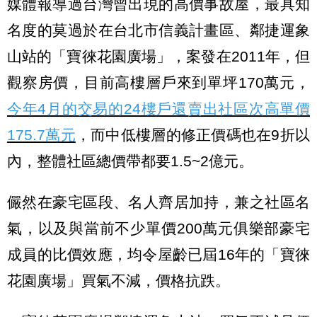
媒體報導過台灣曾出現的高價事故屋，最具知
名度的莫過於在台北市信義計畫區、鄰捷運象
山站的「寶徠花園廣場」，案發在2011年，但
觀察房價，目前高樓層戶來到單坪170萬元，
今年4月的交易的24樓戶還賣出社區次高單價
175.7萬元
，而中低樓層的修正價碼也在9折以
內，整體社區總價帶都要1.5~2億元。
儼然在豪宅區段、名人齊居加持，兼之社區名
氣，以及與當前不少單價200萬元俱樂部豪宅
成員的比價效應，均令屋齡已屆16年的「寶徠
花園廣場」買氣不減，價格抗跌。