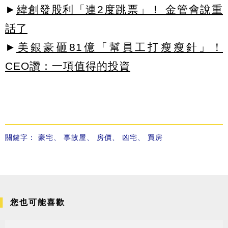
►
緯創發股利「連2度跳票」！ 金管會說重
話了
►
美銀豪砸81億「幫員工打瘦瘦針」！
CEO讚：一項值得的投資
關鍵字：
豪宅
、
事故屋
、
房價
、
凶宅
、
買房
您也可能喜歡