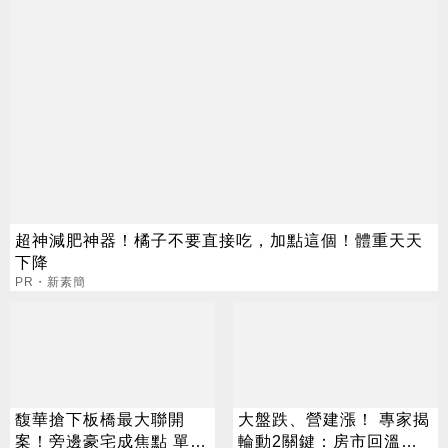
超神減肥神器！橘子不要直接吃，加點這個！體重天天
下降
PR・新素簡
馥華搶下板橋最大聯開
大盤跌、營建漲！ 專家揭
案！旁邊豪宅成焦點 單價
輪動2關鍵：房市回溫前