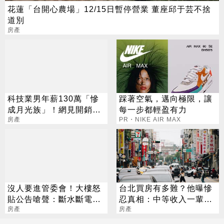
花蓮「台開心農場」12/15日暫停營業 董座邱于芸不捨
道別
房產
科技業男年薪130萬「慘
踩著空氣，邁向極限，讓
成月光族」！網見開銷
每一步都輕盈有力
嘆：很正常
房產
PR・NIKE AIR MAX
沒人要進管委會！大樓怒
台北買房有多難？他曝慘
貼公告嗆聲：斷水斷電請
忍真相：中等收入一輩子
自理
房產
也買不起
房產