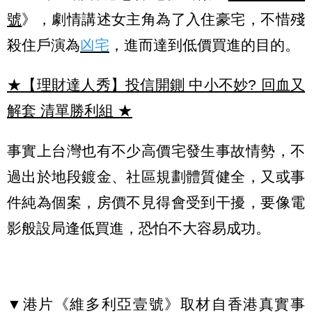
號
》，劇情講述女主角為了入住豪宅，不惜殘
殺住戶演為
凶宅
，進而達到低價買進的目的。
★【理財達人秀】投信開鍘 中小不妙? 回血又
解套 清單勝利組
★
事實上台灣也有不少高價宅發生事故情勢，不
過出於地段鍍金、社區規劃體質健全，又或事
件純為個案，房價不見得會受到干擾，要像電
影般設局逢低買進，恐怕不大容易成功。
▼港片《維多利亞壹號》取材自香港真實事