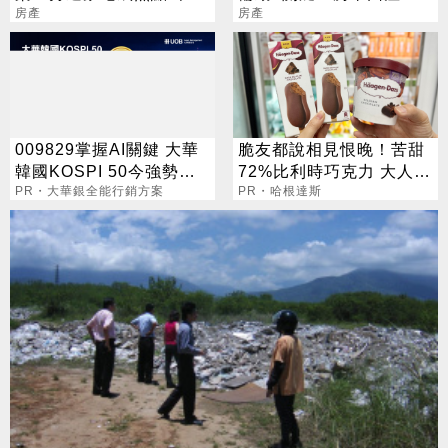
破3位數「有企圖心」
房產
兆
房產
009829掌握AI關鍵 大華
脆友都說相見恨晚！苦甜
韓國KOSPI 50今強勢開
72%比利時巧克力 大人味
募
PR・大華銀全能行銷方案
爆紅！
PR・哈根達斯