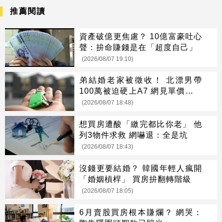
推薦閱讀
資產破億更焦慮？ 10億富豪吐心
聲：拚命賺錢是在「超度自己」
(2026/08/07 19:10)
弟結婚老家被徵收！ 北漂男帶
100萬被迫硬上A7 網見單價驚呆
了
(2026/08/07 18:48)
想買房遭酸「繳完都比你老」 他
列3物件求救 網嚇退：全是坑
(2026/08/07 18:43)
沒錢更要結婚？ 韓國年輕人瘋開
「婚姻槓桿」 買房拚翻轉階級
(2026/08/07 18:05)
6月賣股買房根本賺爛？ 網哭：