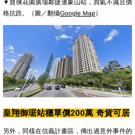
▼寶徠花園廣場鄰捷運象山站，買氣不減且價
格抗跌。（圖／翻攝
Google Map
）
皇翔御琚站穩單價200萬 奇貨可居
另外，同樣在信義計畫區，傳出過意外事件的