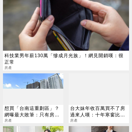
科技業男年薪130萬「慘成月光族」！網見開銷嘆：很
正常
房產
想買「台南這重劃區」？
台大妹年收百萬買不了房
網曝最大敗筆：只有房價
過來人嘆：十年寒窗比不
低
房產
過三代從商
房產