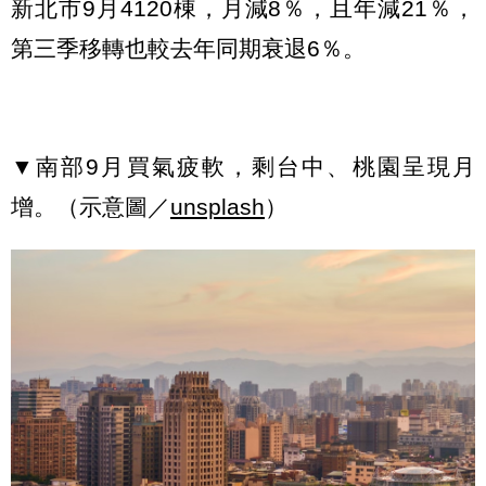
新北市9月4120棟，月減8％，且年減21％，
第三季移轉也較去年同期衰退6％。
▼南部9月買氣疲軟，剩台中、桃園呈現月
增。（示意圖／
unsplash
）