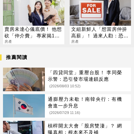
賣房未達心儀底價！ 他想
文組新鮮人「想當房仲拚
砍「仲介費」 專家揭1關
高薪」！ 過來人勸：恐撐
鍵：其實可以談
房產
不過3個月
房產
推薦閱讀
「四貸同堂」重壓台股！ 李同榮
示警：恐引發市場連鎖反應
(2026/08/03 10:52)
通膨壓力未歇！南韓央行：有機
會進一步升息
(2026/07/29 11:16)
槓桿開太大會「股房雙淒」？ 網
曝真相：根本來不及補