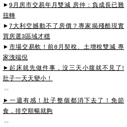
►
9月房市交易年月雙減 房仲：負成長已難
扭轉
►
7大利空撼動不了房價？專家揭殘酷現實
買房選3區域才穩
►
市場交易軟！前8月契稅、土增稅雙減 專
家洩端倪
►起床就先做件事，沒三天小腹就不見了!
肚子一天天變小！
PR
►一週有感！肚子整個都消下去了！免節
食，排空順暢就夠
PR