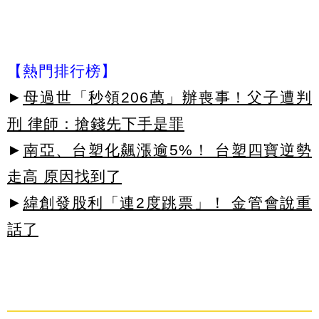
【熱門排行榜】
►
母過世「秒領206萬」辦喪事！父子遭判
刑 律師：搶錢先下手是罪
►
南亞、台塑化飆漲逾5%！ 台塑四寶逆勢
走高 原因找到了
►
緯創發股利「連2度跳票」！ 金管會說重
話了