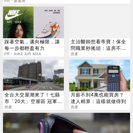
PR・新素簡
踩著空氣，邁向極限，讓
主治醫師想看帝寶！保全
每一步都輕盈有力
問職業秒搖頭：這房不是
PR・NIKE AIR MAX
你買得起
房產
全台大交屋潮來了！七縣
月薪不到4萬也能買房？
市「20大」空屋區 冠軍又
達人精算：這樣就做得到
是它
房產
房產