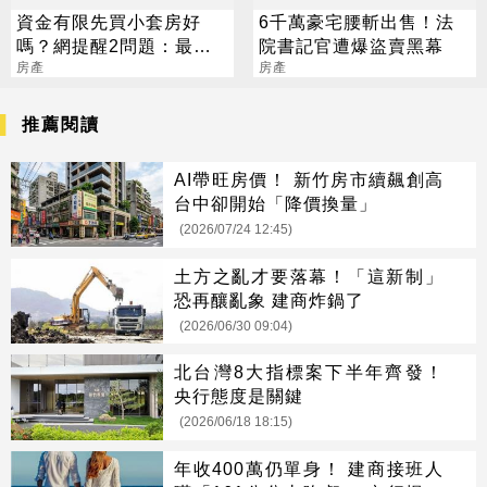
資金有限先買小套房好
6千萬豪宅腰斬出售！法
嗎？網提醒2問題：最好
院書記官遭爆盜賣黑幕
不要
房產
房產
推薦閱讀
AI帶旺房價！ 新竹房市續飆創高
台中卻開始「降價換量」
(2026/07/24 12:45)
土方之亂才要落幕！「這新制」
恐再釀亂象 建商炸鍋了
(2026/06/30 09:04)
北台灣8大指標案下半年齊發！
央行態度是關鍵
(2026/06/18 18:15)
年收400萬仍單身！ 建商接班人