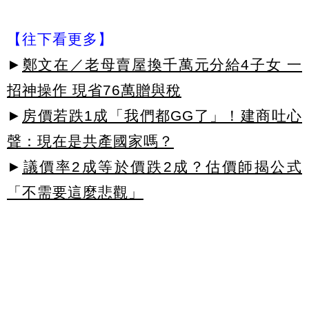
【往下看更多】
►
鄭文在／老母賣屋換千萬元分給4子女 一
招神操作 現省76萬贈與稅
►
房價若跌1成「我們都GG了」！建商吐心
聲：現在是共產國家嗎？
►
議價率2成等於價跌2成？估價師揭公式
「不需要這麼悲觀」