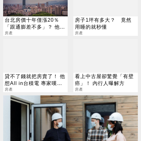
台北房價十年僅漲20％
房子1坪有多大？ 竟然
「跟通膨差不多」？ 他
用睡的就秒懂
嘆：白忙一場
房產
房產
貸不了錢就把房賣了！ 他
看上中古屋卻驚覺「有壁
想All in台積電 專家嘆：
癌」！ 內行人曝解方
連命都不要
房產
房產