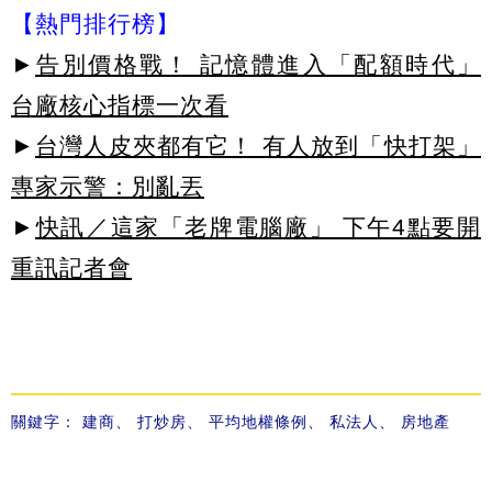
【熱門排行榜】
►
告別價格戰！ 記憶體進入「配額時代」
台廠核心指標一次看
►
台灣人皮夾都有它！ 有人放到「快打架」
專家示警：別亂丟
►
快訊／這家「老牌電腦廠」 下午4點要開
重訊記者會
關鍵字：
建商
、
打炒房
、
平均地權條例
、
私法人
、
房地產