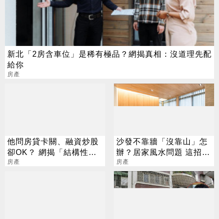
新北「2房含車位」是稀有極品？網揭真相：沒道理先配
給你
房產
他問房貸卡關、融資炒股
沙發不靠牆「沒靠山」怎
卻OK？ 網揭「結構性」
辦？居家風水問題 這招搞
真相：差很多
房產
定
房產