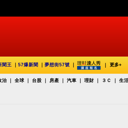
新聞王
57爆新聞
夢想街57號
更多+
政治
全球
台股
房產
汽車
理財
３Ｃ
生