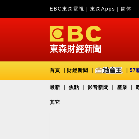
EBC東森電視
｜
東森Apps
｜
简体
首頁
財經新聞
57
最新
焦點
影音新聞
產業
其它