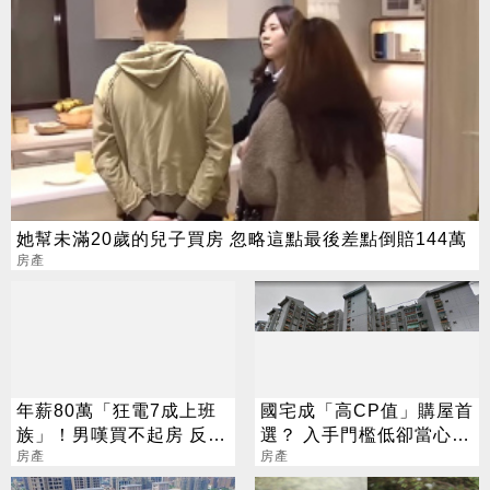
她幫未滿20歲的兒子買房 忽略這點最後差點倒賠144萬
房產
年薪80萬「狂電7成上班
國宅成「高CP值」購屋首
族」！男嘆買不起房 反遭
選？ 入手門檻低卻當心2
網噴爆
房產
大缺點
房產