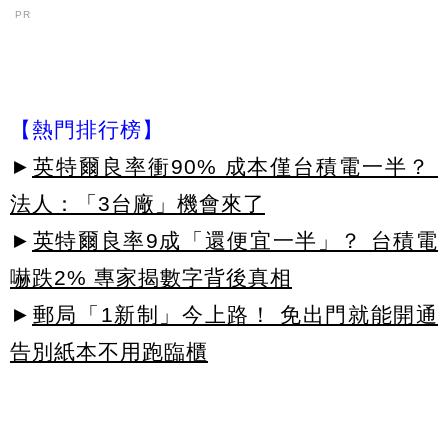
PR
【熱門排行榜】
►
英特爾良率衝90% 成本僅台積電一半？
法人：「3台廠」機會來了
►
英特爾良率9成「還便宜一半」？ 台積電
嚇跌2% 專家揭數字背後真相
►
郵局「1新制」今上路！ 免出門就能開通
告別紙本不用跑臨櫃