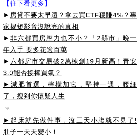
【往下看更多】
►
房貸不要太早還？拿去買ETF穩賺4%？專
家揭短影音沒說完的真相
►
非六都買房壓力也不小？「2縣市」晚一
年入手 要多花逾百萬
►
六都房市交易破2萬棟創19月新高！青安
3.0能否接棒買氣？
►減肥首選，檸檬加它，堅持一週，腰細
了，瘦到你懷疑人生
PR
►起床就先做件事，沒三天小腹就不見了!
肚子一天天變小！