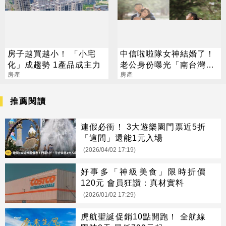
房子越買越小！ 「小宅
中信啦啦隊女神結婚了！
化」成趨勢 1產品成主力
老公身份曝光「南台灣最
房產
帥建商二代」
房產
推薦閱讀
連假必衝！ 3大遊樂園門票近5折
「這間」還能1元入場
(2026/04/02 17:19)
好事多「神級美食」限時折價
120元 會員狂讚：真材實料
(2026/01/02 17:29)
虎航聖誕促銷10點開跑！ 全航線