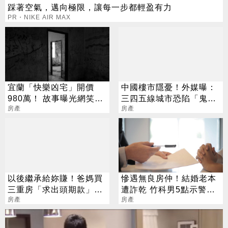
踩著空氣，邁向極限，讓每一步都輕盈有力
PR・NIKE AIR MAX
宜蘭「快樂凶宅」開價
中國樓市隱憂！外媒曝：
980萬！ 故事曝光網笑：
三四五線城市恐陷「鬼城
很Chill
房產
危機」
房產
以後繼承給妳賺！爸媽買
慘遇無良房仲！結婚老本
三重房「求出頭期款」網
遭詐乾 竹科男5點示警：
搖頭：量力而為
房產
錢別亂匯
房產