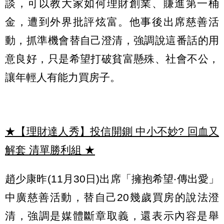
談，可以教大家如何理財創業、賺進第一桶
金，遭到外界批評炫富。他事後出席慈善活
動，抓準機會替自己澄清，強調說這番話的用
意良好，只是希望打破貧富懸殊、社會不公，
讓年輕人有能力買房子。
★【理財達人秀】投信開鍘 中小不妙? 回血又
解套 清單勝利組
★
趙少康昨(11月30日)出席「擁抱希望‧傳出愛」
中廣慈善活動，替自己20幾歲買房的說法澄
清，強調是媒體斷章取義，還表示內容是舉