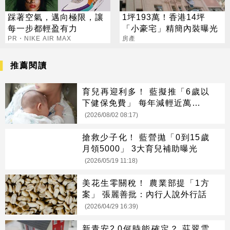
踩著空氣，邁向極限，讓
1坪193萬！香港14坪
每一步都輕盈有力
「小豪宅」精簡內裝曝光
PR・NIKE AIR MAX
房產
推薦閱讀
育兒再迎利多！ 藍擬推「6歲以
下健保免費」 每年減輕近萬元負
擔
(2026/08/02 08:17)
搶救少子化！ 藍營拋「0到15歲
月領5000」 3大育兒補助曝光
(2026/05/19 11:18)
美花生零關稅！ 農業部提「1方
案」 張麗善批：內行人說外行話
(2026/04/29 16:39)
新青安2.0何時能確定？ 莊翠雲