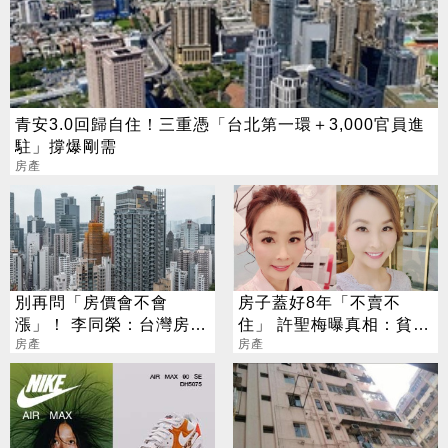
青安3.0回歸自住！三重憑「台北第一環＋3,000官員進
駐」撐爆剛需
房產
別再問「房價會不會
房子蓋好8年「不賣不
漲」！ 李同榮：台灣房市
住」 許聖梅曝真相：貧富
全面分化新時代
房產
差距真的太大
房產