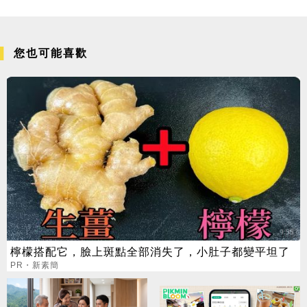
您也可能喜歡
檸檬搭配它，臉上斑點全部消失了，小肚子都變平坦了
PR・新素簡