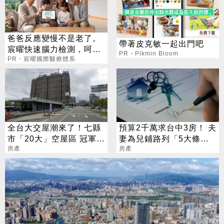
爸爸反應變慢不是老了。
帶著皮克敏一起出門吧
宸曜快速腦力檢測，呵護
PR・Pikmin Bloom
老爸腦力
PR・宸曜國際醫療體系
全台大交屋潮來了！七縣
預算2千萬求台中3房！ 夫
市「20大」空屋區 冠軍又
妻為兒鋪路列「5大條
是它
房產
件」 網秒推這區
房產