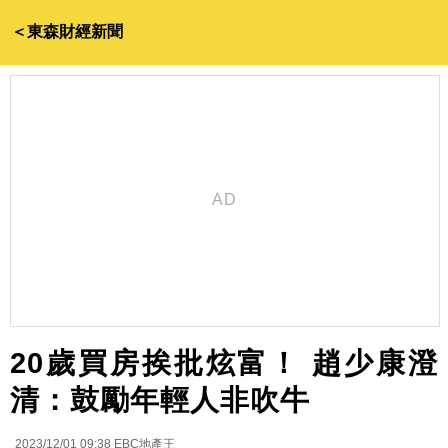
＜東森財經新聞
20歲買房挨批炫富！ 趙少康澄
清：鼓勵年輕人非吹牛
2023/12/01 09:38
EBC地產王