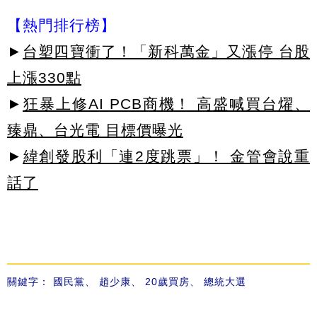
【熱門排行榜】
►
台塑四寶衝了！「新科萬金」又漲停 台股
上漲330點
►
狂暴上修AI PCB商機！ 高盛喊買台燿、
臻鼎、台光電 目標價曝光
►
緯創發股利「連2度跳票」！ 金管會說重
話了
關鍵字：
國民黨
、
趙少康
、
20歲買房
、
總統大選