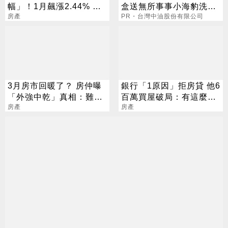
幅」！1月飆漲2.44% 通
盒送無所事事小海豹洗臉
膨壓力發酵
房產
髮帶
PR・台灣中油股份有限公司
3月房市回暖了？ 房仲曝
銀行「1原因」拒房貸 他6
「外強中乾」真相：難期
百萬買屋破局：有這麼困
待好表現
房產
難？
房產