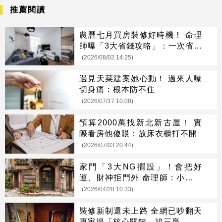
推薦閱讀
農曆七月買房裝修好時機！ 命理
師曝「3大省錢攻略」：一次省很
大
(2026/08/02 14:25)
遇見天菜建案她心動！ 過來人曝
切身痛：根本防不住
(2026/07/17 10:08)
預算2000萬找新北新古屋！ 實
際看房他傻眼：放床衣櫃打不開
(2026/07/03 20:44)
家門「3大NG擺設」！會把好
運、財神拒門外 命理師：小心越
住越窮
(2026/04/28 10:33)
裝修新制還未上路 全網已吵翻天
專家揭「核心關鍵」拚三贏