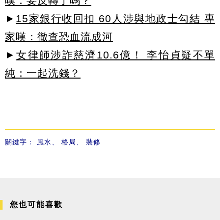
嘆：要反轉了嗎？
►
15家銀行收回扣 60人涉與地政士勾結 專
家嘆：徹查恐血流成河
►
女律師涉詐慈濟10.6億！ 李怡貞疑不單
純：一起洗錢？
關鍵字：
風水
、
格局
、
裝修
您也可能喜歡