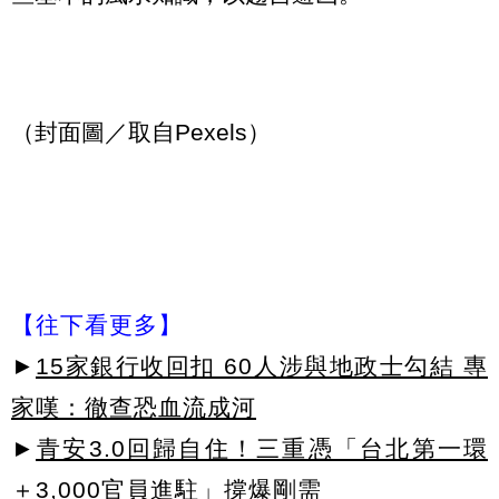
（封面圖／取自Pexels）
【往下看更多】
►
15家銀行收回扣 60人涉與地政士勾結 專
家嘆：徹查恐血流成河
►
青安3.0回歸自住！三重憑「台北第一環
＋3,000官員進駐」撐爆剛需