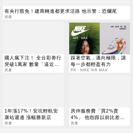
有央行豁免！建商轉進都更求活路 他示警：恐爛尾
房產
國人瘋下注！ 全台彩劵行
踩著空氣，邁向極限，讓
突破1萬家 數量「逼近直
每一步都輕盈有力
營超商」
房產
PR・NIKE AIR MAX
1年漲17%！安坑輕軌安
房仲服務費「買2%賣
康站週邊 漲幅勝新店
4%」 他怨跟以前比差太
房產
多 內行曝原因：黑幕重重
房產