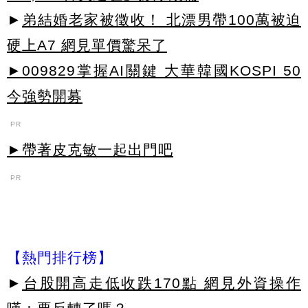
►
弟結婚老家被徵收！ 北漂男帶100萬被迫
硬上A7 網見單價驚呆了
►009829掌握AI關鍵 大華韓國KOSPI 50
今強勢開募
PR
►帶著皮克敏一起出門吧
PR
【熱門排行榜】
►
台股開高走低收跌170點 網見外資操作