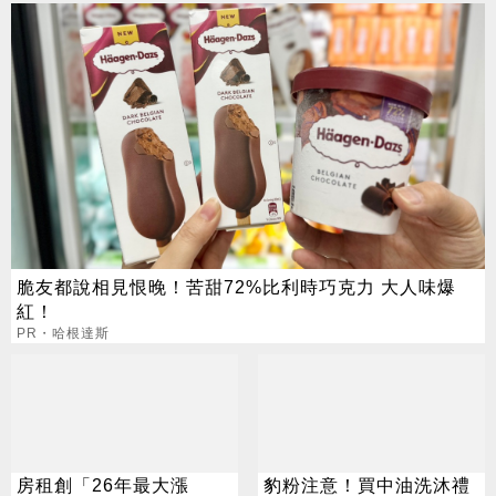
脆友都說相見恨晚！苦甜72%比利時巧克力 大人味爆
紅！
PR・哈根達斯
房租創「26年最大漲
豹粉注意！買中油洗沐禮