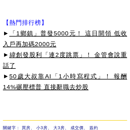
【熱門排行榜】
►
「1鄉鎮」普發5000元！ 這日開領 低收
入戶再加碼2000元
►
緯創發股利「連2度跳票」！ 金管會說重
話了
►
50歲大叔靠AI「1小時寫程式」！ 報酬
14%碾壓標普 直接辭職去炒股
關鍵字：
買房
、
小3房
、
大3房
、
成交價
、
簽約