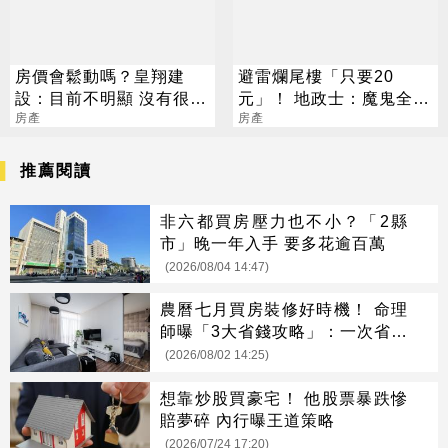
房價會鬆動嗎？皇翔建
避雷爛尾樓「只要20
設：目前不明顯 沒有很絕
元」！ 地政士：魔鬼全在
對
房產
這張紙
房產
推薦閱讀
非六都買房壓力也不小？「2縣
市」晚一年入手 要多花逾百萬
(2026/08/04 14:47)
農曆七月買房裝修好時機！ 命理
師曝「3大省錢攻略」：一次省很
大
(2026/08/02 14:25)
想靠炒股買豪宅！ 他股票暴跌慘
賠夢碎 內行曝王道策略
(2026/07/24 17:20)