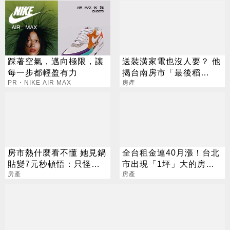
踩著空氣，邁向極限，讓
送裝潢家電也沒人要？ 他
每一步都輕盈有力
揭台南房市「最後稻
PR・NIKE AIR MAX
草」：還不是主跌段
房產
房市熱什麼看不懂 她見鍋
全台租金連40月漲！台北
貼變7元秒頓悟：只怪當
市出現「1坪」大的房間
年沒眼光
房產
月租9千元
房產