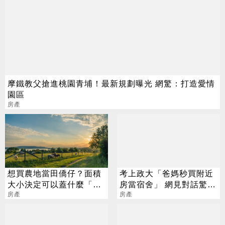
摩鐵教父搶進桃園青埔！最新規劃曝光 網驚：打造愛情
園區
房產
想買農地當田僑仔？面積
考上政大「爸媽秒買附近
大小決定可以蓋什麼「5
房當宿舍」 網見對話驚呆
項免稅」好處一次看
房產
釣出一票有錢人
房產