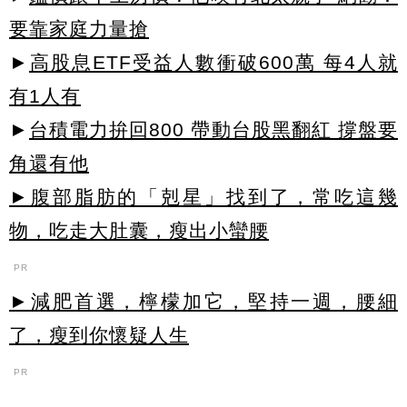
要靠家庭力量搶
►
高股息ETF受益人數衝破600萬 每4人就
有1人有
►
台積電力拚回800 帶動台股黑翻紅 撐盤要
角還有他
►腹部脂肪的「剋星」找到了，常吃這幾
物，吃走大肚囊，瘦出小蠻腰
PR
►減肥首選，檸檬加它，堅持一週，腰細
了，瘦到你懷疑人生
PR