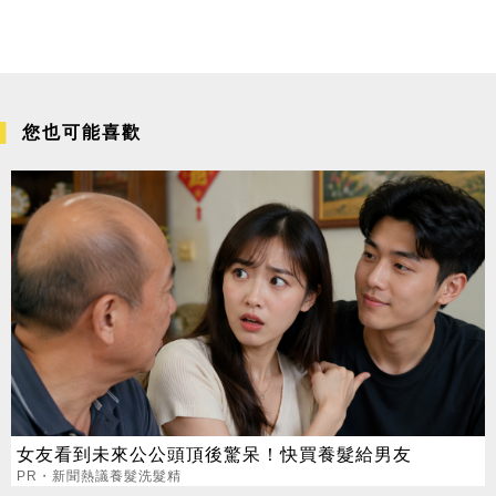
您也可能喜歡
女友看到未來公公頭頂後驚呆！快買養髮給男友
PR・新聞熱議養髮洗髮精