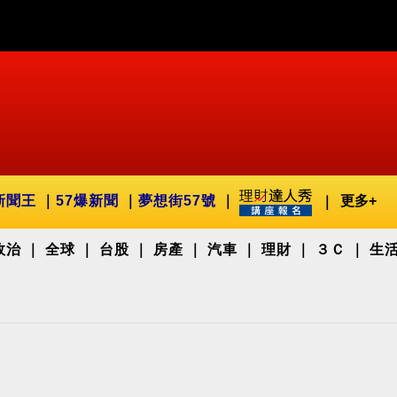
新聞王
57爆新聞
夢想街57號
更多+
政治
全球
台股
房產
汽車
理財
３Ｃ
生