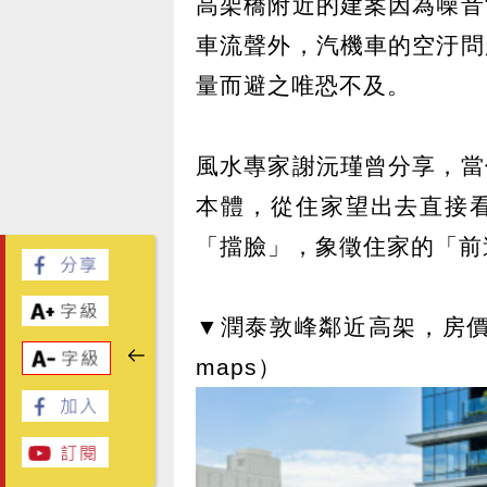
高架橋附近的建案因為噪音
車流聲外，汽機車的空汙問
量而避之唯恐不及。
風水專家謝沅瑾曾分享，當
本體，從住家望出去直接
「擋臉」，象徵住家的「前
▼潤泰敦峰鄰近高架，房價
maps）