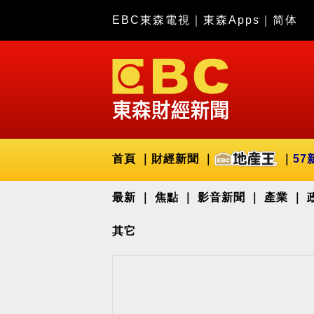
EBC東森電視
｜
東森Apps
｜
简体
首頁
財經新聞
57
最新
焦點
影音新聞
產業
其它