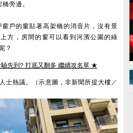
架橋旁邊。
戶窗戶的窗貼著高架橋的消音片，沒有景
橋上方，房間的窗可以看到河濱公園的綠
呢？
驗先到? 打底又翻多 繼續攻名單
★
人士熱議。（示意圖，非新聞所提大樓／