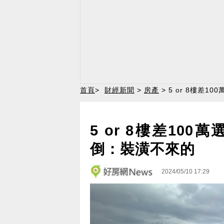
首頁
>
財經新聞
>
房產
> 5 or 8樓差
5 or 8樓差10
倒：裝潢不來的
2024/05/10 17:29