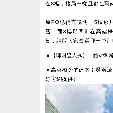
在8樓，格局一樣且都在高
原PO也補充說明，5樓那
觀。而8樓那間則在高架
樹，請問大家會選哪一戶別
★【理財達人秀】一路V轉 考
▼高架橋旁的建案引發兩派
好房網提供）