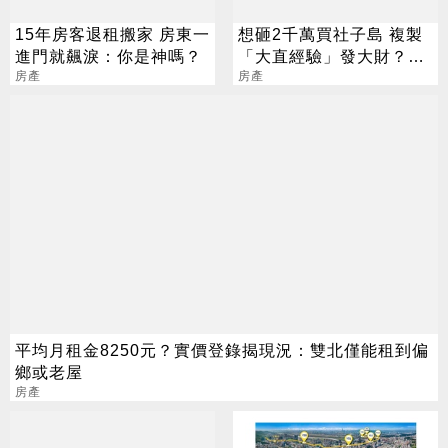
15年房客退租搬家 房東一
想砸2千萬買社子島 複製
進門就飆淚：你是神嗎？
「大直經驗」發大財？專
房產
家搖頭：除非口袋深
房產
平均月租金8250元？實價登錄揭現況：雙北僅能租到偏
鄉或老屋
房產