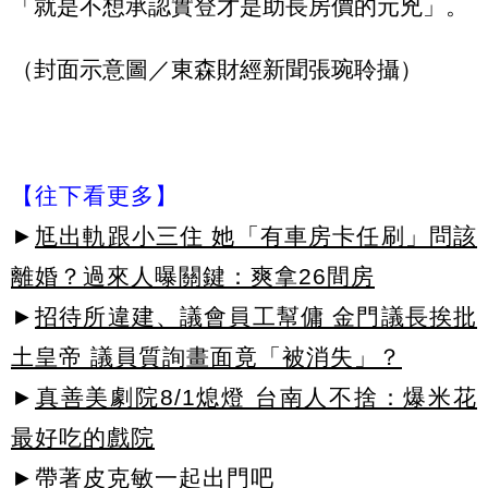
「就是不想承認實登才是助長房價的元兇」。
（封面示意圖／東森財經新聞張琬聆攝）
【往下看更多】
►
尪出軌跟小三住 她「有車房卡任刷」問該
離婚？過來人曝關鍵：爽拿26間房
►
招待所違建、議會員工幫傭 金門議長挨批
土皇帝 議員質詢畫面竟「被消失」？
►
真善美劇院8/1熄燈 台南人不捨：爆米花
最好吃的戲院
►帶著皮克敏一起出門吧