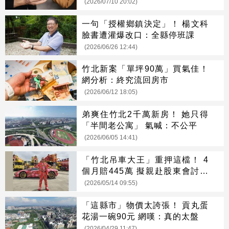
(2026/07/10 20:02)
一句「授權鄉鎮決定」！ 楊文科
臉書遭灌爆改口：全縣停班課
(2026/06/26 12:44)
竹北新案「單坪90萬」買氣佳！
網分析：終究流回房市
(2026/06/12 18:05)
弟爽住竹北2千萬新房！ 她只得
「半間老公寓」 氣喊：不公平
(2026/06/05 14:41)
「竹北吊車大王」重押這檔！ 4
個月賠445萬 擬親赴股東會討說
法
(2026/05/14 09:55)
「這縣市」物價太誇張！ 貢丸蛋
花湯一碗90元 網嘆：真的太盤
(2026/04/29 11:47)