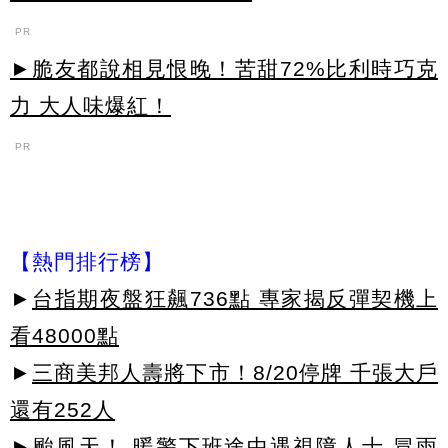
PR
►脆友都說相見恨晚！苦甜72%比利時巧克
力 大人味爆紅！
PR
【熱門排行榜】
►
台指期夜盤狂飆736點 專家揭反彈契機上
看48000點
►
三商美邦人壽將下市！8/20停牌 千張大戶
還有252人
►
颱風天！ 暖警下班途中遇視障人士 冒雨