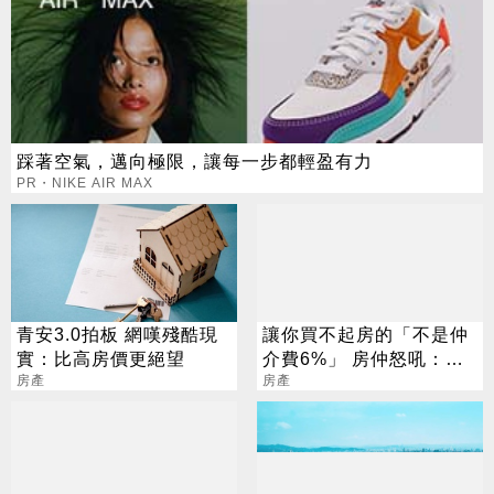
踩著空氣，邁向極限，讓每一步都輕盈有力
PR・NIKE AIR MAX
青安3.0拍板 網嘆殘酷現
讓你買不起房的「不是仲
實：比高房價更絕望
介費6%」 房仲怒吼：別
房產
把矛頭對準我們
房產