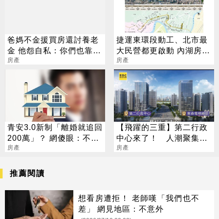
爸媽不金援買房還討養老
捷運東環段動工、北市最
金 他怨自私：你們也靠上
大民營都更啟動 內湖房市
一代
房產
迎歷史轉折
房產
青安3.0新制「離婚就追回
【飛躍的三重】第二行政
200萬」？ 網傻眼：不合
中心來了！ 人潮聚集效
也得死撐
房產
應底定
房產
推薦閱讀
想看房遭拒！ 老師嘆「我們也不
差」 網見地區：不意外