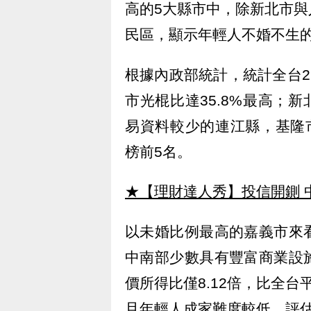
高的5大縣市中，除新北市
民區，顯示年輕人不婚不生
根據內政部統計，統計全台2
市光棍比達35.8%最高；新
易資料較少的連江縣，基隆市、
榜前5名。
★【理財達人秀】投信開鍘 
以未婚比例最高的嘉義市來
中南部少數具有豐富商業設
價所得比僅8.12倍，比全台
且年輕人成家難度較低，評