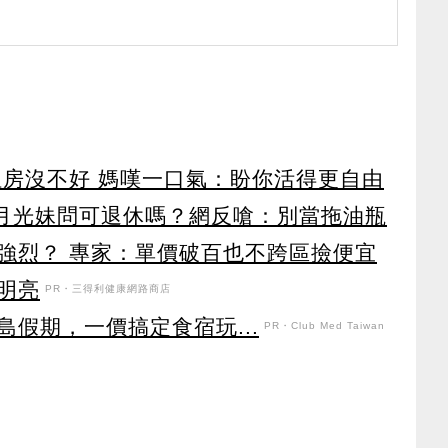
租房沒不好 媽嘆一口氣：盼你活得更自由
K月光妹問可退休嗎？網反嗆：別當拖油瓶
強烈？ 專家：單價破百也不跨區撿便宜
明亮
PR・三得利健康網路商店
假期，一價搞定食宿玩...
PR・Club Med Taiwan