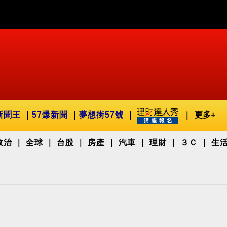
新聞王
57爆新聞
夢想街57號
更多+
政治
全球
台股
房產
汽車
理財
３Ｃ
生