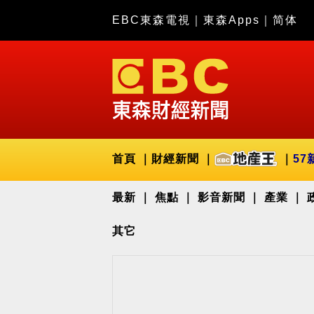
EBC東森電視
｜
東森Apps
｜
简体
首頁
財經新聞
57
最新
焦點
影音新聞
產業
其它