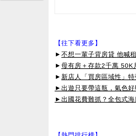
【往下看更多】
►
不想一輩子背房貸 他喊
►
母有房＋存款2千萬 50
►
新店人「買房區域性」特
►出遊只要帶這瓶，氣色好
►出國花費難抓？全包式海島
【熱門排行榜】