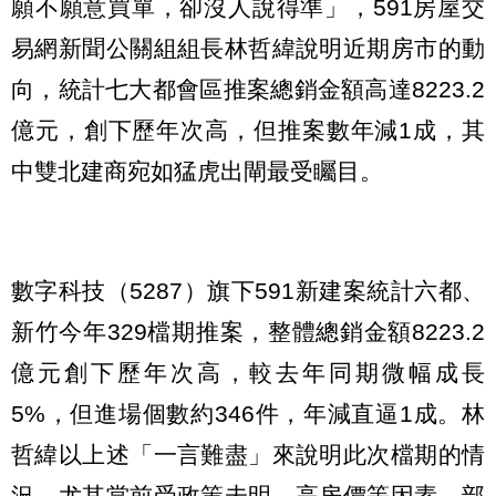
願不願意買單，卻沒人說得準」，591房屋交
易網新聞公關組組長林哲緯說明近期房市的動
向，統計七大都會區推案總銷金額高達8223.2
億元，創下歷年次高，但推案數年減1成，其
中雙北建商宛如猛虎出閘最受矚目。
數字科技（5287）旗下591新建案統計六都、
新竹今年329檔期推案，整體總銷金額8223.2
億元創下歷年次高，較去年同期微幅成長
5%，但進場個數約346件，年減直逼1成。林
哲緯以上述「一言難盡」來說明此次檔期的情
況，尤其當前受政策未明、高房價等因素，部