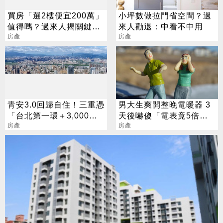
買房「選2樓便宜200萬」
小坪數做拉門省空間？過
值得嗎？過來人揭關鍵：
來人勸退：中看不中用
看離它有多遠
房產
房產
青安3.0回歸自住！三重憑
男大生爽開整晚電暖器 3
「台北第一環＋3,000官
天後嚇傻「電表竟5倍
員進駐」撐爆剛需
房產
跳」
房產