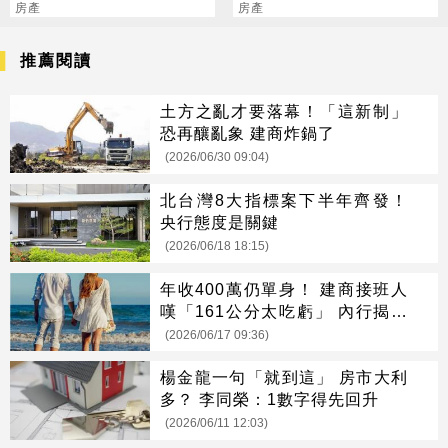
排都80元了
房產
略：不要相信房仲
房產
推薦閱讀
土方之亂才要落幕！「這新制」
恐再釀亂象 建商炸鍋了
(2026/06/30 09:04)
北台灣8大指標案下半年齊發！
央行態度是關鍵
(2026/06/18 18:15)
年收400萬仍單身！ 建商接班人
嘆「161公分太吃虧」 內行揭真
相
(2026/06/17 09:36)
楊金龍一句「就到這」 房市大利
多？ 李同榮：1數字得先回升
(2026/06/11 12:03)