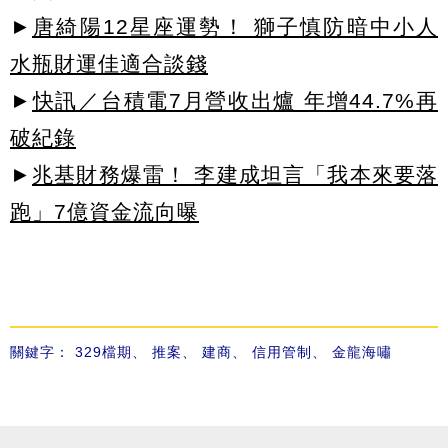
►
唐綺陽12星座運勢！ 獅子慎防暗中小人
水瓶財運佳適合談錢
►
快訊／台積電7月營收出爐 年增44.7%再
破紀錄
►
兆基財務爆雷！ 李建成坦言「我本來要落
跑」7億資金流向曝
關鍵字：
329檔期
、
推案
、
建商
、
信用管制
、
金龍海嘯