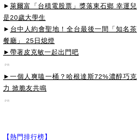
►
萊爾富「台積電股票」獎落東石鄉 幸運兒
是20歲大學生
►
台中人約會聖地！全台最後一間「知名茶
餐廳」 25日熄燈
►帶著皮克敏一起出門吧
PR
►一個人爽嗑一桶？哈根達斯72%濃醇巧克
力 掀脆友共鳴
PR
【熱門排行榜】