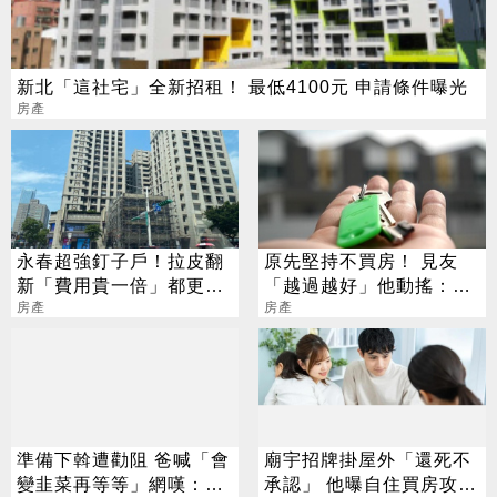
新北「這社宅」全新招租！ 最低4100元 申請條件曝光
房產
永春超強釘子戶！拉皮翻
原先堅持不買房！ 見友
新「費用貴一倍」都更業
「越過越好」他動搖：是
者霸氣全扛原因曝光
房產
不是錯過好時機
房產
準備下斡遭勸阻 爸喊「會
廟宇招牌掛屋外「還死不
變韭菜再等等」網嘆：雞
承認」 他曝自住買房攻