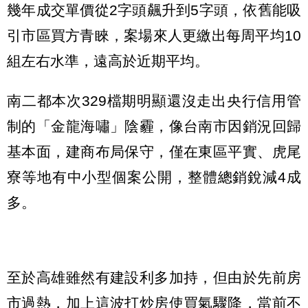
幾年成交單價從2字頭飆升到5字頭，依舊能吸
引市區買方青睞，案場來人更繳出每周平均10
組左右水準，遠高於近期平均。
南二都本次329檔期明顯還沒走出央行信用管
制的「金龍海嘯」陰霾，像台南市因銷況回歸
基本面，建商布局保守，僅在東區平實、虎尾
寮等地有中小型個案公開，整體總銷銳減4成
多。
至於高雄雖然有建設利多加持，但由於先前房
市過熱，加上這波打炒房使買氣驟降，當前不