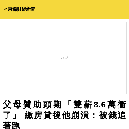
＜東森財經新聞
父母贊助頭期「雙薪8.6萬衝
了」 繳房貸後他崩潰：被錢追
著跑