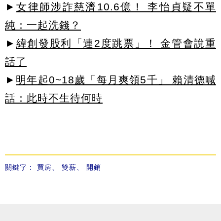
►
女律師涉詐慈濟10.6億！ 李怡貞疑不單
純：一起洗錢？
►
緯創發股利「連2度跳票」！ 金管會說重
話了
►
明年起0~18歲「每月爽領5千」 賴清德喊
話：此時不生待何時
關鍵字：
買房
、
雙薪
、
開銷