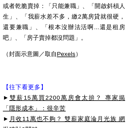
或者乾脆賣掉：「只能兼職」、「開啟斜槓人
生」、「我薪水差不多，繳2萬房貸就很硬，
還要兼職」、「根本沒辦法活啊...還是租房
吧」、「房子賣掉都沒問題」。
（封面示意圖／取自
Pexels
）
【往下看更多】
►
雙薪15萬買2200萬房會太拚？ 專家揭
「隱形成本」：很辛苦
►
月收11萬也不夠？ 雙薪家庭淪月光族 網