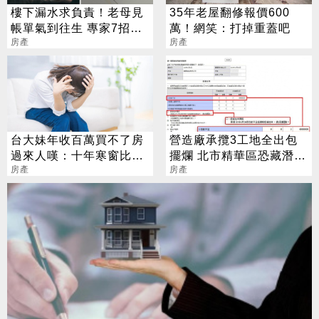
樓下漏水求負責！老母見
35年老屋翻修報價600
帳單氣到往生 專家7招教
萬！網笑：打掉重蓋吧
戰：保障自身權益
房產
房產
台大妹年收百萬買不了房
營造廠承攬3工地全出包
過來人嘆：十年寒窗比不
擺爛 北市精華區恐藏潛在
過三代從商
房產
爛尾樓
房產