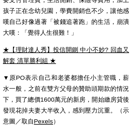
孩子正在念幼兒園，學費開銷也不少，讓他感
嘆自己好像過著「被錢追著跑」的生活，崩潰
大嘆：「覺得人生很難！」
★【理財達人秀】投信開鍘 中小不妙? 回血又
解套 清單勝利組
★
▼原PO表示自己和老婆都擔任小主管職，薪
水一般，之前在雙方父母的贊助頭期款的情況
下，買了總價1600萬元的新房，開始繳房貸後
發現花掉夫妻大半收入，感到壓力沉重。（示
意圖／取自
Pexels
）