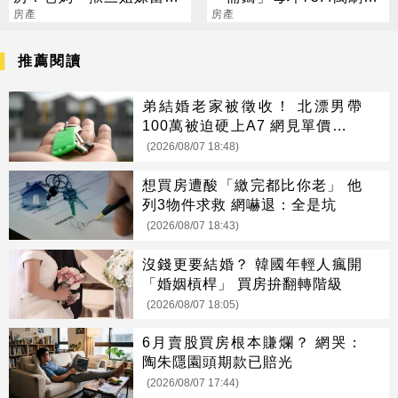
弟魔」：沒錢結婚登記就
房產
紀錄
房產
好
推薦閱讀
弟結婚老家被徵收！ 北漂男帶
100萬被迫硬上A7 網見單價驚呆
了
(2026/08/07 18:48)
想買房遭酸「繳完都比你老」 他
列3物件求救 網嚇退：全是坑
(2026/08/07 18:43)
沒錢更要結婚？ 韓國年輕人瘋開
「婚姻槓桿」 買房拚翻轉階級
(2026/08/07 18:05)
6月賣股買房根本賺爛？ 網哭：
陶朱隱園頭期款已賠光
(2026/08/07 17:44)