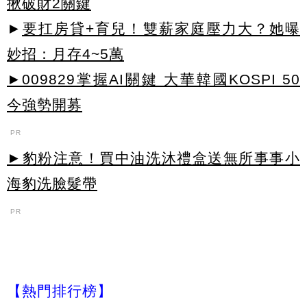
揪破財2關鍵
►
要扛房貸+育兒！雙薪家庭壓力大？她曝
妙招：月存4~5萬
►009829掌握AI關鍵 大華韓國KOSPI 50
今強勢開募
PR
►豹粉注意！買中油洗沐禮盒送無所事事小
海豹洗臉髮帶
PR
【熱門排行榜】