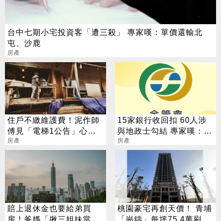
台中七期小宅投資客「遭三殺」 專家嘆：單價還輸北
屯、沙鹿
房產
住戶不繳維護費！泥作師
15家銀行收回扣 60人涉
傅見「電梯1公告」心驚
與地政士勾結 專家嘆：徹
勸少碰這款房
房產
查恐血流成河
房產
賠上退休金也要給弟買
桃園豪宅再創天價！ 青埔
房！爸媽「揪三姐妹當伏
「耑鑄」每坪75.4萬刷新