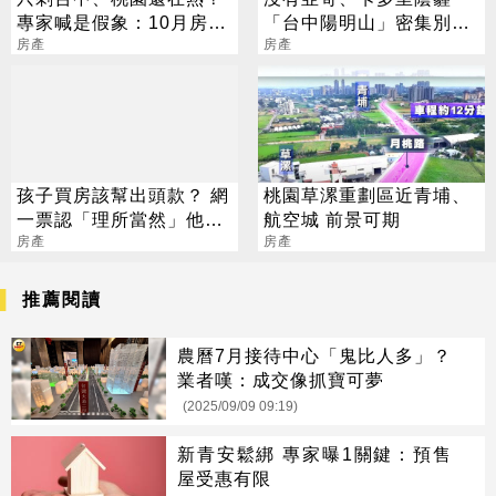
專家喊是假象：10月房市
「台中陽明山」密集別墅
不太妙
房產
群仍有人愛
房產
孩子買房該幫出頭款？ 網
桃園草漯重劃區近青埔、
一票認「理所當然」他搖
航空城 前景可期
頭：台灣真的病了
房產
房產
推薦閱讀
農曆7月接待中心「鬼比人多」？
業者嘆：成交像抓寶可夢
(2025/09/09 09:19)
新青安鬆綁 專家曝1關鍵：預售
屋受惠有限