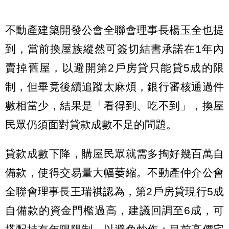
不動產建築開發公會全聯會理事長楊玉全也提
到，當前換屋族縱然可簽切結書承諾在1年內
賣掉舊屋，以避開第2戶房貸只能貸5成的限
制，但畢竟後續追蹤太麻煩，銀行審核通過件
數相當少，結果是「看得到、吃不到」，換屋
民眾仍須面對貸款成數不足的問題。
貸款成數下降，購屋民眾就需多掏好幾百萬自
備款，使得交易量大幅萎縮。不動產仲介公會
全聯會理事長王瑞祺認為，第2戶房貸現行5成
自備款的資金門檻過高，建議回調至6成，可