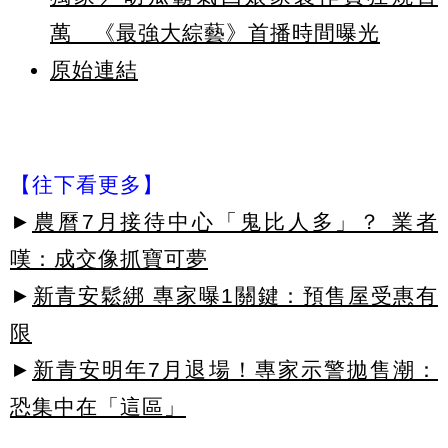
萬 《最強大綜藝》首播時間曝光
原始連結
【往下看更多】
►
農曆7月接待中心「鬼比人多」？ 業者
嘆：成交像抓寶可夢
►
新青安鬆綁 專家曝1關鍵：預售屋受惠有
限
►
新青安明年7月退場！專家示警拋售潮：
恐集中在「這區」