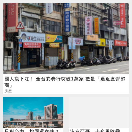
國人瘋下注！ 全台彩劵行突破1萬家 數量「逼近直營超
商」
房產
只剩台中、桃園還在熱？
沒有亞哥、卡多里陰霾