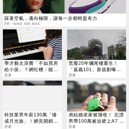
踩著空氣，邁向極限，讓每一步都輕盈有力
PR・NIKE AIR MAX
學才藝太浪費「不如買房
荒廢20年爛尾樓重生！
給小孩」？網吐槽：能買
「嘉義101」新規劃曝光
房就不差這點錢
房產
鎖定上億客源
房產
科技業男年薪130萬「慘
弟結婚老家被徵收！ 北漂
成月光族」！網見開銷
男帶100萬被迫硬上A7 網
嘆：很正常
房產
見單價驚呆了
房產