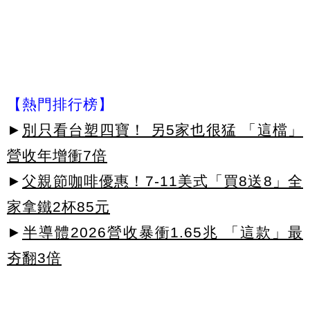
【熱門排行榜】
►
別只看台塑四寶！ 另5家也很猛 「這檔」
營收年增衝7倍
►
父親節咖啡優惠！7-11美式「買8送8」全
家拿鐵2杯85元
►
半導體2026營收暴衝1.65兆 「這款」最
夯翻3倍