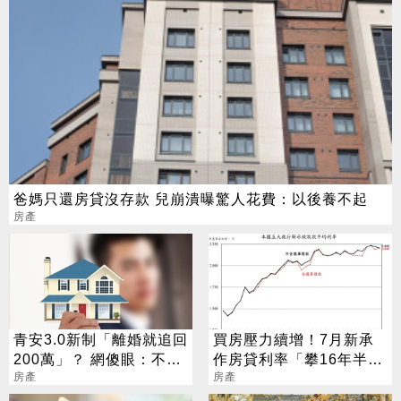
爸媽只還房貸沒存款 兒崩潰曝驚人花費：以後養不起
房產
青安3.0新制「離婚就追回
買房壓力續增！7月新承
200萬」？ 網傻眼：不合
作房貸利率「攀16年半新
也得死撐
房產
高」
房產