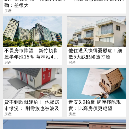
勸：差很大
房產
不畏房市降溫！新竹預售
他住透天快得憂鬱症！細
屋半年漲15％ 芎林站4字
數5大缺點慘遭打臉
頭
房產
房產
貸不到款就違約！ 他揭房
青安3.0拍板 網嘆殘酷現
市慘況： 剛需族也被波及
實：比高房價更絕望
房產
房產