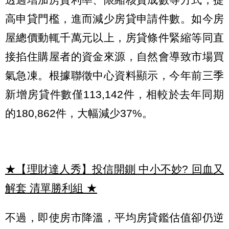
高申貸門檻，進而減少房貸申請件數。如今房
屋總價動輒千萬元以上，房貸條件緊縮等同直
接掐住購屋者的資金來源，自然會導致市場買
氣急凍。根據聯徵中心資料顯示，今年前三季
新增房貸件數僅113,142件，相較於去年同期
的180,862件，大幅減少37%。
★【理財達人秀】投信開鍘 中小不妙? 回血又
解套 清單勝利組
★
不過，即使房市降溫，平均房貸鑑估值卻仍逆