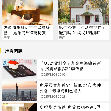
媽債務壓身仍年年出國紓
60年公寓「生活機能佳」
壓！ 她幫背500萬房貸快
能買嗎？ 網揭1關鍵狂勸
崩潰 網齊勸快逃
房產
退
房產
推薦閱讀
「Q3房貸利率」創金融海嘯後新
高 房貸成數寫21季低點
(2025/12/08 16:02)
房屋買賣創近9年新低 北市房仲
公會：最壞時刻已過去
(2025/12/04 15:28)
所得增房價跌 房貸負擔率連3季