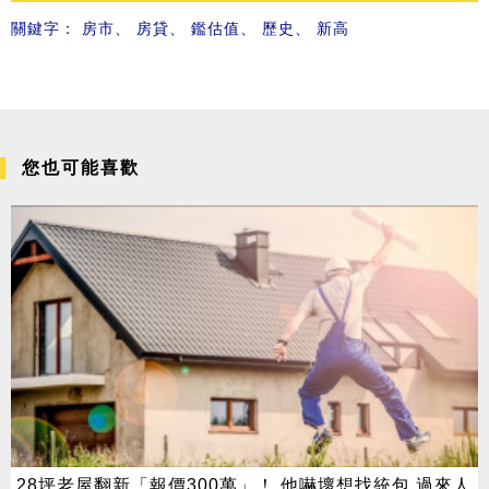
關鍵字：
房市
、
房貸
、
鑑估值
、
歷史
、
新高
您也可能喜歡
28坪老屋翻新「報價300萬」！ 他嚇壞想找統包 過來人