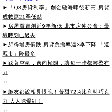
►
「Q3房貸利率」創金融海嘯後新高 房貸
成數寫21季低點
►
房屋買賣創近9年新低 北市房仲公會：最
壞時刻已過去
►
所得增房價跌 房貸負擔率連3季下降 「這
縣市」降最多
►踩著空氣，邁向極限，讓每一步都輕盈有
力
PR
►脆友都說相見恨晚！苦甜72%比利時巧克
力 大人味爆紅！
PR