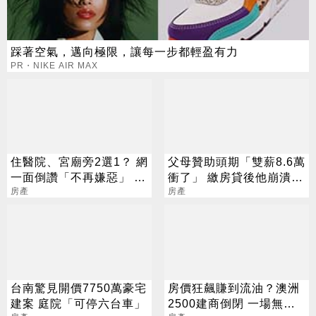
踩著空氣，邁向極限，讓每一步都輕盈有力
PR・NIKE AIR MAX
住醫院、宮廟旁2選1？ 網
父母贊助頭期「雙薪8.6萬
一面倒讚「不再嫌惡」 揭
衝了」 繳房貸後他崩潰：
一隱藏優勢
房產
被錢追著跑
房產
台南驚見開價7750萬豪宅
房價狂飆賺到流油？澳洲
建案 庭院「可停六台車」
2500建商倒閉 一場無利