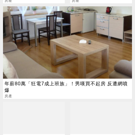
房產
可圖的多頭盛宴
房產
年薪80萬「狂電7成上班族」！男嘆買不起房 反遭網噴
爆
房產