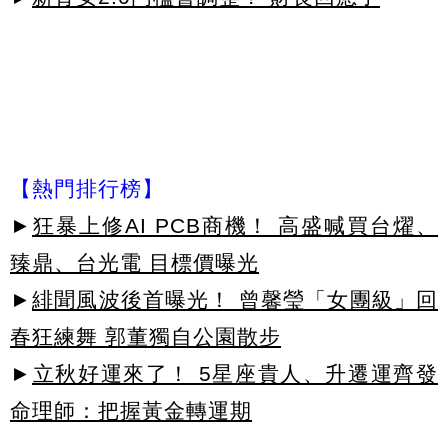
【熱門排行榜】
►
狂暴上修AI PCB商機！ 高盛喊買台燿、
臻鼎、台光電 目標價曝光
►
緋聞風波後首曝光！ 曾馨瑩「女團級」回
春狂練舞 郭董獨自公園散步
►
立秋好運來了！ 5星座貴人、升遷運齊發
命理師：把握黃金轉運期