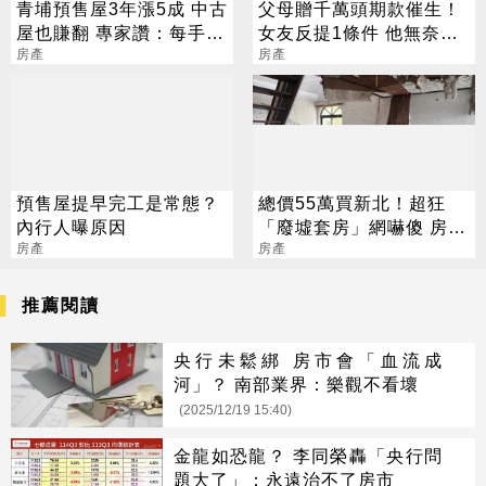
青埔預售屋3年漲5成 中古
父母贈千萬頭期款催生！
屋也賺翻 專家讚：每手都
女友反提1條件 他無奈：
獲利
房產
已讓步很多
房產
預售屋提早完工是常態？
總價55萬買新北！超狂
內行人曝原因
「廢墟套房」網嚇傻 房仲
房產
曝：剛賣掉一間
房產
推薦閱讀
央行未鬆綁 房市會「血流成
河」？ 南部業界：樂觀不看壞
(2025/12/19 15:40)
金龍如恐龍？ 李同榮轟「央行問
題大了」：永遠治不了房市