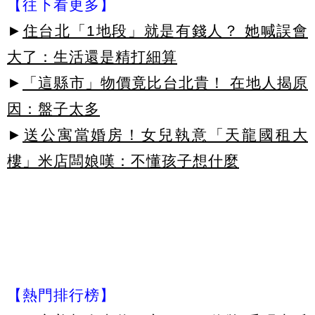
【往下看更多】
►
住台北「1地段」就是有錢人？ 她喊誤會
大了：生活還是精打細算
►
「這縣市」物價竟比台北貴！ 在地人揭原
因：盤子太多
►
送公寓當婚房！女兒執意「天龍國租大
樓」米店闆娘嘆：不懂孩子想什麼
【熱門排行榜】