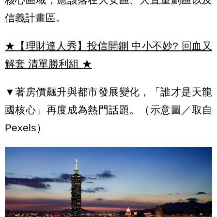
信義計畫區。
★【理財達人秀】投信開鍘 中小不妙? 回血又
解套 清單勝利組
★
▼著房價飆升與都市發展變化，「誰才是天龍
國核心」再度成為熱門話題。（示意圖／取自
Pexels）