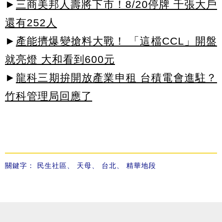
►
三商美邦人壽將下市！8/20停牌 千張大戶
還有252人
►
產能擠爆變搶料大戰！ 「這檔CCL」開盤
就亮燈 大和看到600元
►
龍科三期拚開放產業申租 台積電會進駐？
竹科管理局回應了
關鍵字：
民生社區
、
天母
、
台北
、
精華地段