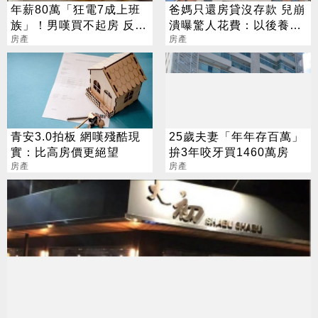
年薪80萬「狂電7成上班
爸媽只還房貸沒存款 兒崩
族」！男嘆買不起房 反遭
潰曝驚人花費：以後養不
網噴爆
房產
起
房產
青安3.0拍板 網嘆殘酷現
25歲夫妻「年年存百萬」
實：比高房價更絕望
拚3年咬牙買1460萬房
房產
房產