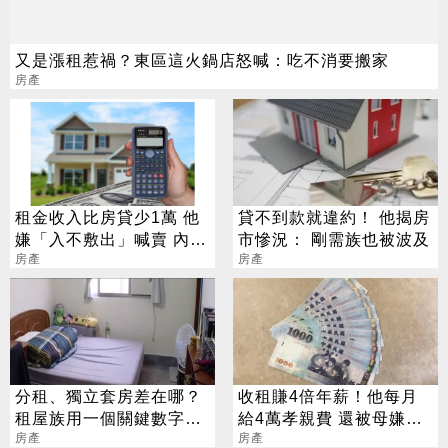
又是漲租惹禍？東區這火鍋店怒喊：吃不消要搬家
房產
租金收入比房貸少1萬 他
貸不到款就違約！ 他揭房
嫌「入不敷出」喊賣 內行
市慘況： 剛需族也被波及
人搖頭：算錯啦
房產
房產
分租、獨立套房差在哪？
收租賺4倍年薪！他每月
租屋族用一個關鍵數字挑
給4萬孝親費 還被母嫌不
出CP值好房
房產
孝
房產