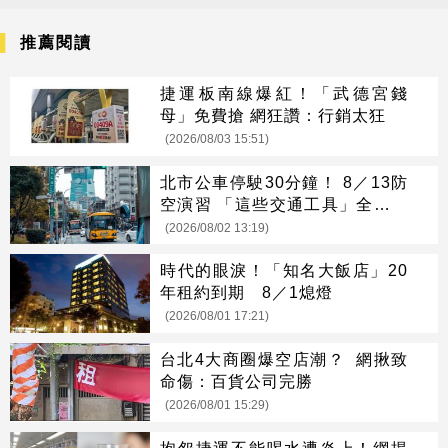
推薦閱讀
捷運板南線爆紅！「武德宮錢
母」免費搶 網狂讚：行銷太狂
(2026/08/03 15:51)
北市公車停駛30分鐘！ 8／13防
空演習 「這些交通工具」全面管
制
(2026/08/02 13:19)
時代的眼淚！「知名大飯店」20
年租約到期 8／1熄燈
(2026/08/01 17:21)
台北4大商圈爆空店潮？ 網揪致
命傷：百貨公司完勝
(2026/08/01 15:29)
抱怨捷運不能喝水遭炎上！網揭