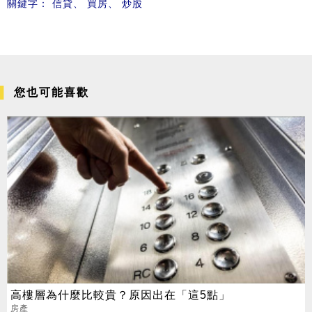
關鍵字：
信貸
、
買房
、
炒股
您也可能喜歡
高樓層為什麼比較貴？原因出在「這5點」
房產