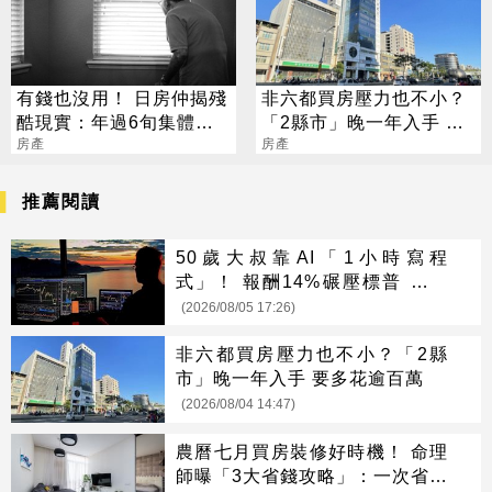
有錢也沒用！ 日房仲揭殘
非六都買房壓力也不小？
酷現實：年過6旬集體封
「2縣市」晚一年入手 要
殺
房產
多花逾百萬
房產
推薦閱讀
50歲大叔靠AI「1小時寫程
式」！ 報酬14%碾壓標普 直接
辭職去炒股
(2026/08/05 17:26)
非六都買房壓力也不小？「2縣
市」晚一年入手 要多花逾百萬
(2026/08/04 14:47)
農曆七月買房裝修好時機！ 命理
師曝「3大省錢攻略」：一次省很