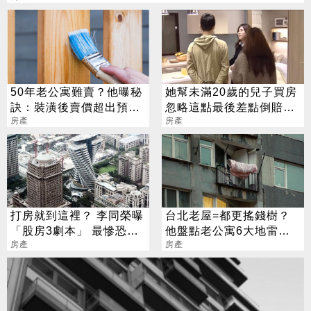
50年老公寓難賣？他曝秘
她幫未滿20歲的兒子買房
訣：裝潢後賣價超出預期
忽略這點最後差點倒賠
20%
房產
144萬
房產
打房就到這裡？ 李同榮曝
台北老屋=都更搖錢樹？
「股房3劇本」 最慘恐重
他盤點老公寓6大地雷：
演37年前覆轍
房產
別當接盤俠
房產