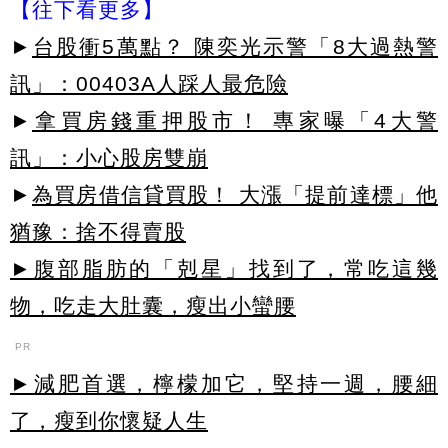
【往下看更多】
►
台股衝5萬點？ 陳奕光示警「8大過熱警
訊」：00403A人踩人最危險
►
拿買房錢重押股市！ 專家曝「4大警
訊」：小心股房雙崩
►
為買房借信貸買股！ 大漲「提前達標」他
猶豫：捨不得賣股
►腹部脂肪的「剋星」找到了，常吃這幾
物，吃走大肚囊，瘦出小蠻腰
PR
►減肥首選，檸檬加它，堅持一週，腰細
了，瘦到你懷疑人生