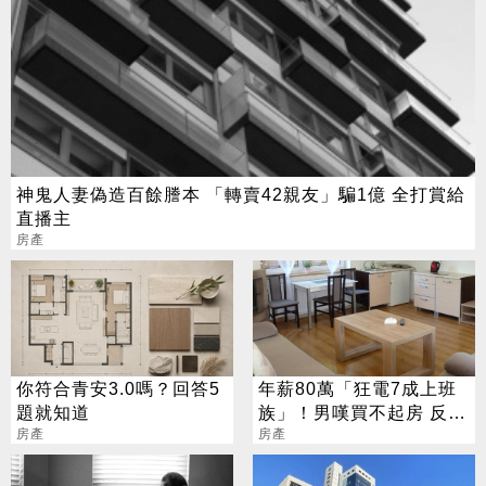
神鬼人妻偽造百餘謄本 「轉賣42親友」騙1億 全打賞給
直播主
房產
你符合青安3.0嗎？回答5
年薪80萬「狂電7成上班
題就知道
族」！男嘆買不起房 反遭
房產
網噴爆
房產