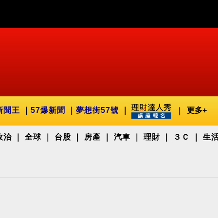
新聞王
57爆新聞
夢想街57號
更多+
政治
全球
台股
房產
汽車
理財
３Ｃ
生