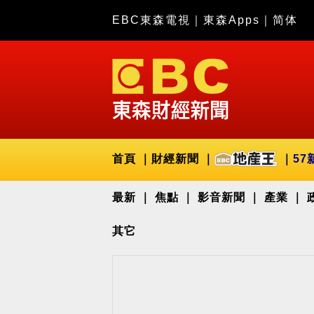
EBC東森電視
｜
東森Apps
｜
简体
首頁
財經新聞
57
最新
焦點
影音新聞
產業
其它