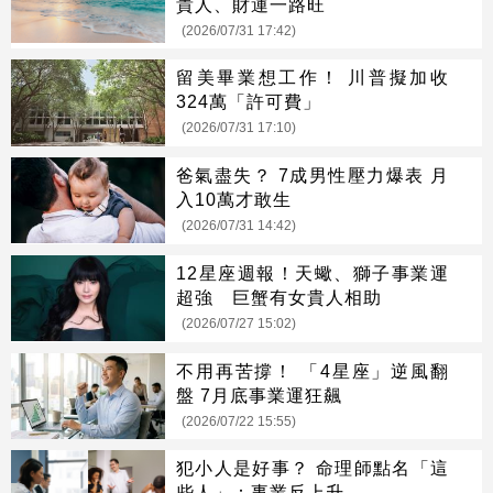
貴人、財運一路旺
(2026/07/31 17:42)
留美畢業想工作！ 川普擬加收
324萬「許可費」
(2026/07/31 17:10)
爸氣盡失？ 7成男性壓力爆表 月
入10萬才敢生
(2026/07/31 14:42)
12星座週報！天蠍、獅子事業運
超強 巨蟹有女貴人相助
(2026/07/27 15:02)
不用再苦撐！ 「4星座」逆風翻
盤 7月底事業運狂飆
(2026/07/22 15:55)
犯小人是好事？ 命理師點名「這
些人」：事業反上升