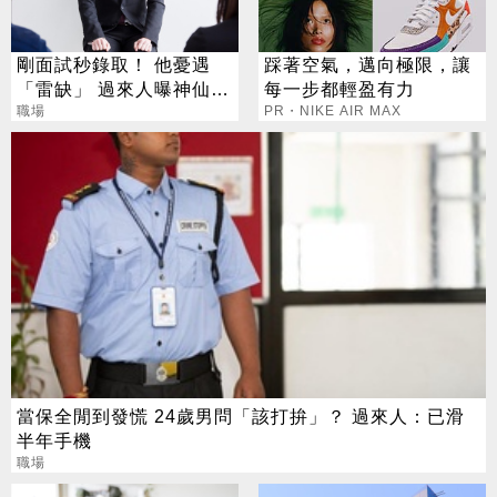
剛面試秒錄取！ 他憂遇
踩著空氣，邁向極限，讓
「雷缺」 過來人曝神仙福
每一步都輕盈有力
利：先上再說
職場
PR・NIKE AIR MAX
當保全閒到發慌 24歲男問「該打拚」？ 過來人：已滑
半年手機
職場