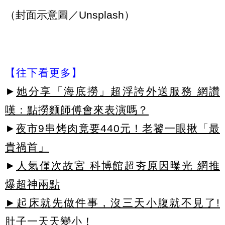
（封面示意圖／Unsplash）
【往下看更多】
►
她分享「海底撈」超浮誇外送服務 網讚
嘆：點撈麵師傅會來表演嗎？
►
夜市9串烤肉竟要440元！老饕一眼揪「最
貴禍首」
►
人氣僅次故宮 科博館超夯原因曝光 網推
爆超神兩點
►起床就先做件事，沒三天小腹就不見了!
肚子一天天變小！