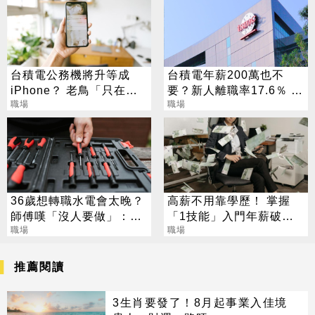
台積電公務機將升等成
台積電年薪200萬也不
iPhone？ 老鳥「只在意1
要？新人離職率17.6％ 工
點」：3310也沒關係
職場
程師揭崩潰日常
職場
36歲想轉職水電會太晚？
高薪不用靠學歷！ 掌握
師傅嘆「沒人要做」：拚
「1技能」入門年薪破百
一點月收30萬
職場
萬
職場
推薦閱讀
3生肖要發了！8月起事業入佳境