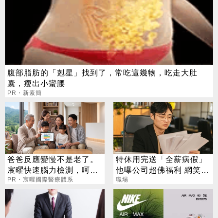
腹部脂肪的「剋星」找到了，常吃這幾物，吃走大肚
囊，瘦出小蠻腰
PR・新素簡
爸爸反應變慢不是老了。
特休用完送「全薪病假」
宸曜快速腦力檢測，呵護
他曝公司超佛福利 網笑：
老爸腦力
PR・宸曜國際醫療體系
你敢用？
職場