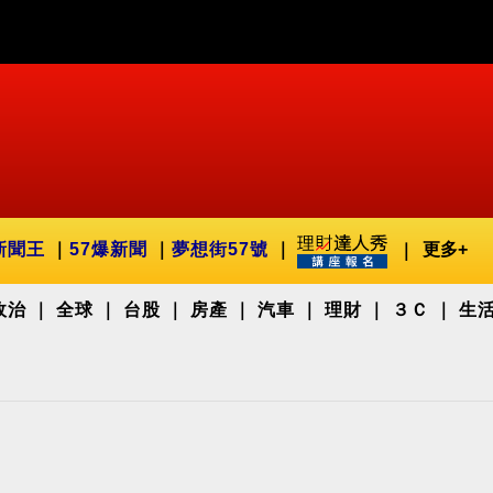
新聞王
57爆新聞
夢想街57號
更多+
政治
全球
台股
房產
汽車
理財
３Ｃ
生