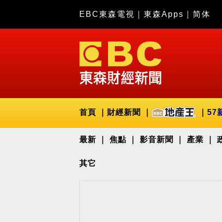
EBC東森電視
｜
東森Apps
｜
简体
首頁
財經新聞
57
最新
焦點
影音新聞
產業
其它