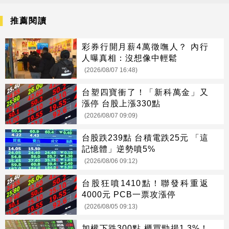
推薦閱讀
彩券行開月薪4萬徵嘸人？ 內行
人曝真相：沒想像中輕鬆
(2026/08/07 16:48)
台塑四寶衝了！「新科萬金」又
漲停 台股上漲330點
(2026/08/07 09:09)
台股跌239點 台積電跌25元 「這
記憶體」逆勢噴5%
(2026/08/06 09:12)
台股狂噴1410點！聯發科重返
4000元 PCB一票攻漲停
(2026/08/05 09:13)
加權下跌300點 櫃買勁揚1.3%！