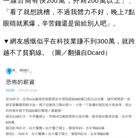
一線台商有快200萬，外商200萬以上」、
「看了就想跳槽，不過我體力不好，晚上7點
眼睛就累爆，辛苦錢還是留給別人吧」。
▼網友感慨似乎在科技業賺不到300萬，就跨
越不了貧窮線。（圖／翻攝自Dcard）