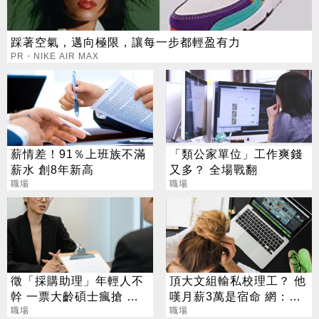
踩著空氣，邁向極限，讓每一步都輕盈有力
PR・NIKE AIR MAX
薪情差！91％上班族不滿
「類公家單位」工作爽錢
薪水 創8年新高
又多？ 全場戰翻
職場
職場
徵「採購助理」年輕人不
頂大文組輸私校理工？ 他
幹 一票大齡碩士瘋搶 她
嘆月薪3萬是宿命 網：
揭背後殘酷真相
職場
「這工作」年薪百萬
職場