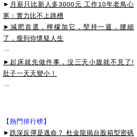
►
月薪只比新人多3000元 工作10年老鳥心
寒：實力比不上跳槽
►減肥首選，檸檬加它，堅持一週，腰細
了，瘦到你懷疑人生
PR
►起床就先做件事，沒三天小腹就不見了!
肚子一天天變小！
PR
【熱門排行榜】
►
跌深反彈是逃命？ 杜金龍揭台股箱型密碼