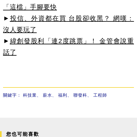
「這檔」手腳要快
►
投信、外資都在買 台股卻收黑？ 網嘆：
沒人要玩了
►
緯創發股利「連2度跳票」！ 金管會說重
話了
關鍵字：
科技業
、
薪水
、
福利
、
聯發科
、
工程師
您也可能喜歡