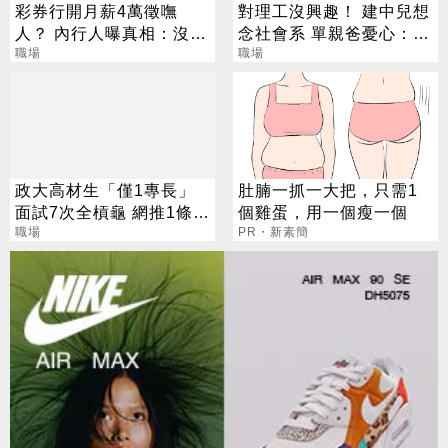
彩券行開月薪4萬徵嘸
對理工沒興趣！ 建中兒想
人？ 內行人曝真相：沒想
念社會系 單親爸憂心：怎
像中輕鬆
職場
脫離貧窮
職場
政大高材生「僅1專長」
肚腩一抓一大把，只需1
面試7次全槓龜 網推1條
個雞蛋，用一個瘦一個
路：可年薪百萬
職場
PR・新素簡