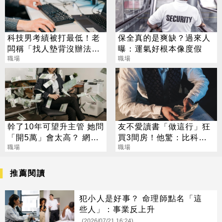
科技男考績被打最低！老
保全真的是爽缺？過來人
闆稱「找人墊背沒辦法」
曝：運氣好根本像度假
網勸：年後就離職
職場
職場
幹了10年可望升主管 她問
友不愛讀書「做這行」狂
「開5萬」會太高？ 網傻
買3間房！他驚：比科技
眼：怎待得下去
職場
業強
職場
推薦閱讀
犯小人是好事？ 命理師點名「這
些人」：事業反上升
(2026/07/21 16:24)