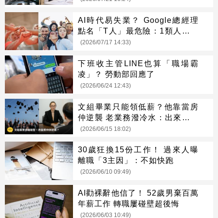
AI時代易失業？ Google總經理
點名「T人」最危險：1類人逆勢
崛起
(2026/07/17 14:33)
下班收主管LINE也算「職場霸
凌」？ 勞動部回應了
(2026/06/24 12:43)
文組畢業只能領低薪？他靠當房
仲逆襲 老業務潑冷水：出來混遲
早要還
(2026/06/15 18:02)
30歲狂換15份工作！ 過來人曝
離職「3主因」：不如快跑
(2026/06/10 09:49)
AI勸裸辭他信了！ 52歲男棄百萬
年薪工作 轉職屢碰壁超後悔
(2026/06/03 10:49)