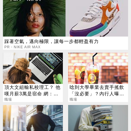
踩著空氣，邁向極限，讓每一步都輕盈有力
PR・NIKE AIR MAX
頂大文組輸私校理工？ 他
唸到大學畢業去賣手搖飲
嘆月薪3萬是宿命 網：
「沒必要」？內行人曝薪
「這工作」年薪百萬
職場
資：勝過銀行櫃檯
職場