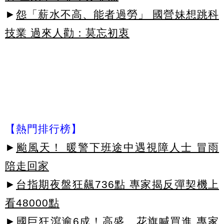
►
怨「薪水不高、能者過勞」 國營妹想跳科
技業 過來人勸：莫忘初衷
【熱門排行榜】
►
颱風天！ 暖警下班途中遇視障人士 冒雨
陪走回家
►
台指期夜盤狂飆736點 專家揭反彈契機上
看48000點
►
國巨狂瀉逾6成！高盛、花旗喊買進 專家