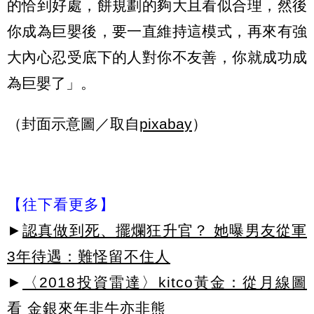
的恰到好處，餅規劃的夠大且看似合理，然後
你成為巨嬰後，要一直維持這模式，再來有強
大內心忍受底下的人對你不友善，你就成功成
為巨嬰了」。
（封面示意圖／取自
pixabay
）
【往下看更多】
►
認真做到死、擺爛狂升官？ 她曝男友從軍
3年待遇：難怪留不住人
►
〈2018投資雷達〉kitco黃金：從月線圖
看 金銀來年非牛亦非熊