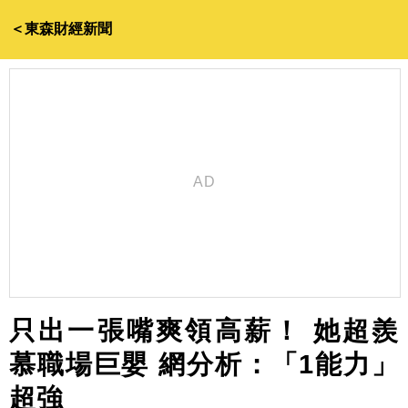
＜東森財經新聞
只出一張嘴爽領高薪！ 她超羨
慕職場巨嬰 網分析：「1能力」
超強