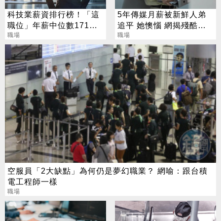
科技業薪資排行榜！「這
5年傳媒月薪被新鮮人弟
職位」年薪中位數171萬
追平 她懊惱 網揭殘酷真
奪冠
職場
相：差距一直都在
職場
空服員「2大缺點」為何仍是夢幻職業？ 網喻：跟台積
電工程師一樣
職場