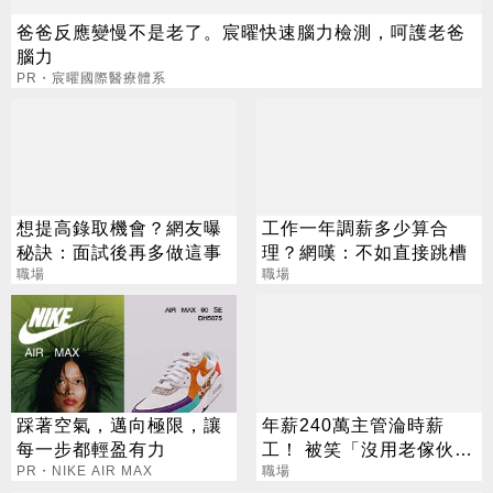
爸爸反應變慢不是老了。宸曜快速腦力檢測，呵護老爸
腦力
PR・宸曜國際醫療體系
想提高錄取機會？網友曝
工作一年調薪多少算合
秘訣：面試後再多做這事
理？網嘆：不如直接跳槽
職場
職場
踩著空氣，邁向極限，讓
年薪240萬主管淪時薪
每一步都輕盈有力
工！ 被笑「沒用老傢伙」
PR・NIKE AIR MAX
含淚苦吞原因曝
職場