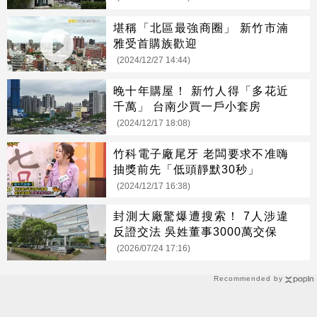
堪稱「北區最強商圈」 新竹市湳
雅受首購族歡迎
(2024/12/27 14:44)
晚十年購屋！ 新竹人得「多花近
千萬」 台南少買一戶小套房
(2024/12/17 18:08)
竹科電子廠尾牙 老闆要求不准嗨
抽獎前先「低頭靜默30秒」
(2024/12/17 16:38)
封測大廠驚爆遭搜索！ 7人涉違
反證交法 吳姓董事3000萬交保
(2026/07/24 17:16)
Recommended by