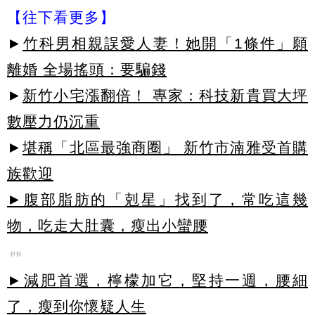
【往下看更多】
►
竹科男相親誤愛人妻！她開「1條件」願
離婚 全場搖頭：要騙錢
►
新竹小宅漲翻倍！ 專家：科技新貴買大坪
數壓力仍沉重
►
堪稱「北區最強商圈」 新竹市湳雅受首購
族歡迎
►腹部脂肪的「剋星」找到了，常吃這幾
物，吃走大肚囊，瘦出小蠻腰
PR
►減肥首選，檸檬加它，堅持一週，腰細
了，瘦到你懷疑人生