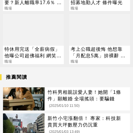
要？新人離職率17.6％ 工
招募地勤人才 條件曝光
程師揭崩潰日常
職場
職場
特休用完送「全薪病假」
考上公職超後悔 他想靠
他曝公司超佛福利 網笑：
「月配息5萬」拚裸辭 網
你敢用？
職場
見關鍵驚：PR99
職場
推薦閱讀
竹科男相親誤愛人妻！她開「1條
件」願離婚 全場搖頭：要騙錢
(2025/01/10 11:50)
新竹小宅漲翻倍！ 專家：科技新
貴買大坪數壓力仍沉重
(2025/01/03 13:49)