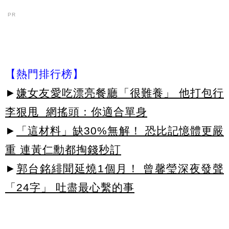
PR
【熱門排行榜】
►
嫌女友愛吃漂亮餐廳「很難養」 他打包行
李狠甩 網搖頭：你適合單身
►
「這材料」缺30%無解！ 恐比記憶體更嚴
重 連黃仁勳都掏錢秒訂
►
郭台銘緋聞延燒1個月！ 曾馨瑩深夜發聲
「24字」 吐盡最心繫的事