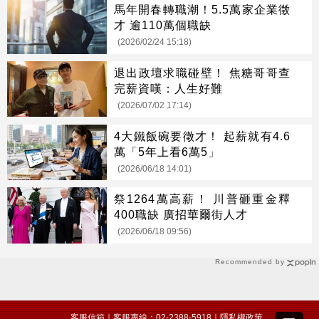
馬年開春轉職潮！5.5萬家企業徵
才 逾110萬個職缺
(2026/02/24 15:18)
退出政壇求職碰壁！ 焦糖哥哥查
完薪資嘆：人生好難
(2026/07/02 17:14)
4大鐵飯碗要徵才！ 起薪就有4.6
萬「5年上看6萬5」
(2026/06/18 14:01)
祭1264萬高薪！ 川普砸重金釋
400職缺 廣招華爾街人才
(2026/06/18 09:56)
Recommended by
客服信箱
｜客服專線：02-2388-5918｜
隱私權政策