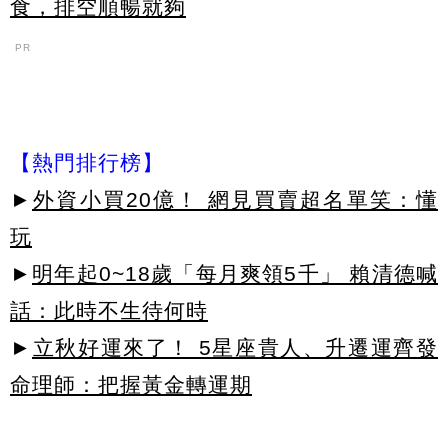
食，排空順暢就夠
PR
【熱門排行榜】
►
外資小買20億！ 網見買賣超名單笑：懂
玩
►
明年起0~18歲「每月爽領5千」 賴清德喊
話：此時不生待何時
►
立秋好運來了！ 5星座貴人、升遷運齊發
命理師：把握黃金轉運期