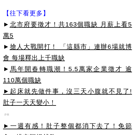
【往下看更多】
►
北市府要徵才！共163個職缺 月薪上看5
萬5
►
搶人大戰開打！ 「這縣市」連辦6場就博
會 每場釋出上千職缺
►
馬年開春轉職潮！5.5萬家企業徵才 逾
110萬個職缺
►起床就先做件事，沒三天小腹就不見了!
肚子一天天變小！
PR
►一週有感！肚子整個都消下去了！免節