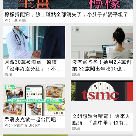
檸檬搭配它，臉上斑點全部消失了，小肚子都變平坦了
PR・新素簡
月薪30萬被海虐！醫嘆
沒有富爸爸！她用2.4萬創
「沒年終沒分紅」：不如
業 32歲闖出年收10億神
當工程師
職場
話
職場
文組想進台積電！ 過來人
帶著皮克敏一起出門吧
點頭：「高中畢」也有機
PR・Pikmin Bloom
會
職場