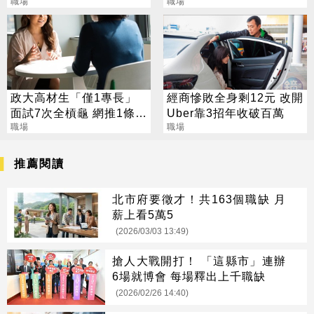
點：低薪不是命運
職場
節：不理解
職場
政大高材生「僅1專長」
經商慘敗全身剩12元 改開
面試7次全槓龜 網推1條
Uber靠3招年收破百萬
路：可年薪百萬
職場
職場
推薦閱讀
北市府要徵才！共163個職缺 月
薪上看5萬5
(2026/03/03 13:49)
搶人大戰開打！ 「這縣市」連辦
6場就博會 每場釋出上千職缺
(2026/02/26 14:40)