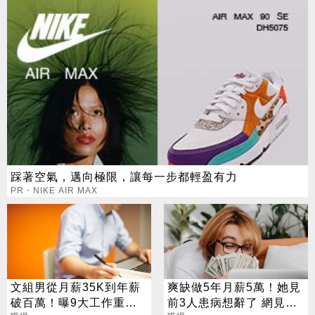
踩著空氣，邁向極限，讓每一步都輕盈有力
PR・NIKE AIR MAX
文組男從月薪35K到年薪
爽缺做5年月薪5萬！她見
破百萬！曝9大工作重
前3人患病想辭了 網見細