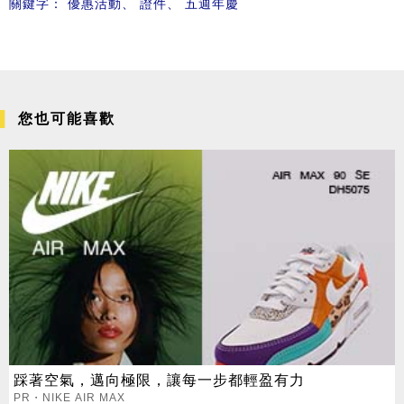
關鍵字：
優惠活動
、
證件
、
五週年慶
您也可能喜歡
踩著空氣，邁向極限，讓每一步都輕盈有力
PR・NIKE AIR MAX