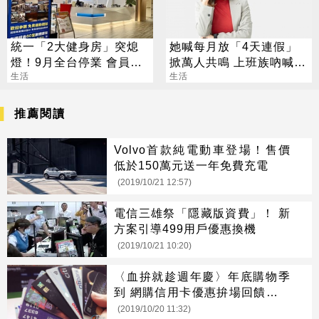
統一「2大健身房」突熄
她喊每月放「4天連假」
燈！9月全台停業 會員退
掀萬人共鳴 上班族吶喊：
費方案一次看
生活
這樣才活得像人
生活
推薦閱讀
Volvo首款純電動車登場！售價
低於150萬元送一年免費充電
(2019/10/21 12:57)
電信三雄祭「隱藏版資費」！ 新
方案引導499用戶優惠換機
(2019/10/21 10:20)
〈血拚就趁週年慶〉年底購物季
到 網購信用卡優惠拚場回饋率上
看13%
(2019/10/20 11:32)