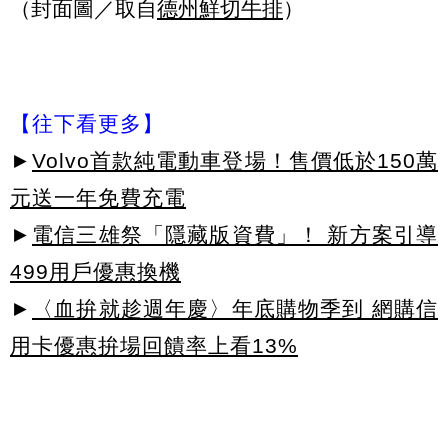
（封面圖／取自
德州鮮切牛排
）
【往下看更多】
►
Volvo首款純電動車登場！售價低於150萬
元送一年免費充電
►
電信三雄祭「隱藏版資費」！ 新方案引導
499用戶優惠換機
►
〈血拚就趁週年慶〉年底購物季到 網購信
用卡優惠拚場回饋率上看13%