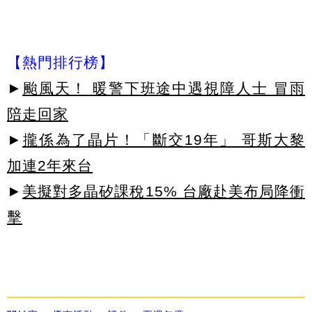
【熱門排行榜】
►
颱風天！ 暖警下班途中遇視障人士 冒雨
陪走回家
►
攏係為了晶片！「斷交19年」 哥斯大黎
加連2年來台
►
美擬對多晶矽課稅15% 台廠赴美布局降衝
擊