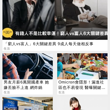
「窮人vs富人」6大關鍵差異 9成人每天做相反事
生活
男友月薪6萬開國產車 她
Omicron會隱形！漏進社
嫌丟臉不上進 網炸鍋
區也不易發現 醫曝關鍵原
生活
因
生活