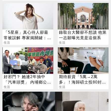
「5星座」真心待人卻最
錄取台大醫卻不想讀 他第
常被誤解 專家揭關鍵：難
一志願曝光竟是這個系
一眼看透
生活
生活
好邪門？ 她連2年抽中
期待薪資「5萬→2萬
「汽車頭獎」 內埔鄉公所
多」！海歸碩士投80封履
說話了
生活
歷沒上岸：連香蕉都不給
生活